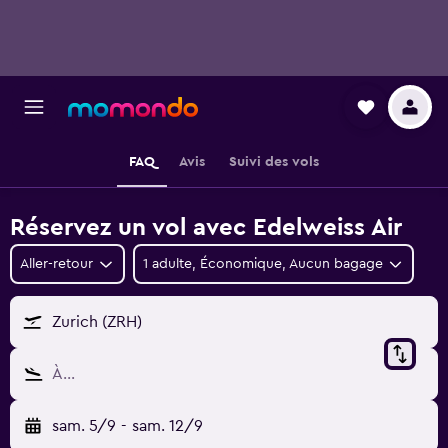
FAQ
Avis
Suivi des vols
Réservez un vol avec Edelweiss Air
Aller-retour
1 adulte, Économique, Aucun bagage
Zurich (ZRH)
À…
sam. 5/9
-
sam. 12/9