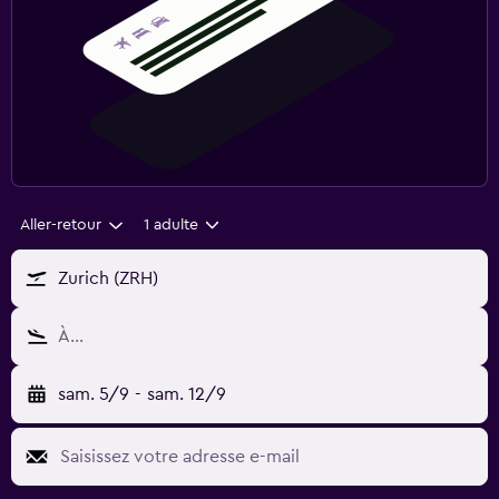
Aller-retour
1 adulte
Zurich (ZRH)
À…
sam. 5/9
-
sam. 12/9