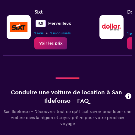
Sixt
Dol
Merveilleux
9,5
•
1 avis
1 succursale
1 su
Voir les prix
V
Conduire une voiture de location à San
Ildefonso - FAQ
San Ildefonso - Découvrez tout ce qu’il faut savoir pour louer une
voiture dans la région et soyez prêt·e pour votre prochain
voyage