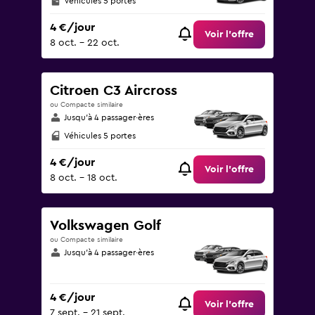
Véhicules 5 portes
4 €/jour
Voir l’offre
8 oct. - 22 oct.
Citroen C3 Aircross
ou Compacte similaire
Jusqu’à 4 passager·ères
Véhicules 5 portes
4 €/jour
Voir l’offre
8 oct. - 18 oct.
Volkswagen Golf
ou Compacte similaire
Jusqu’à 4 passager·ères
4 €/jour
Voir l’offre
7 sept. - 21 sept.