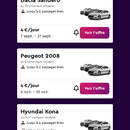
Dacia Sandero
ou Économique similaire
Jusqu’à 2 passager·ères
4 €/jour
Voir l’offre
7 sept. - 21 sept.
Peugeot 2008
ou Économique similaire
Jusqu’à 2 passager·ères
4 €/jour
Voir l’offre
6 oct. - 10 oct.
Hyundai Kona
ou SUV compact similaire
Jusqu’à 4 passager·ères