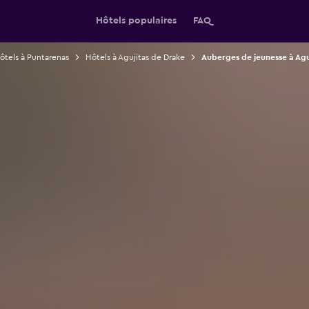
Hôtels populaires
FAQ
ôtels à Puntarenas
Hôtels à Agujitas de Drake
Auberges de jeunesse à Agu