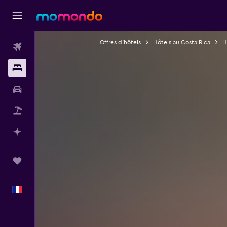
Offres d’hôtels
Hôtels au Costa Rica
H
Vols
Hébergements
Voitures
Vol+Hôtel
Planifier avec l’IA
Trips
Français