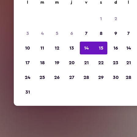
l
m
m
j
v
s
d
l
1
2
3
4
5
6
7
8
9
7
10
11
12
13
14
15
16
14
17
18
19
20
21
22
23
21
24
25
26
27
28
29
30
28
31