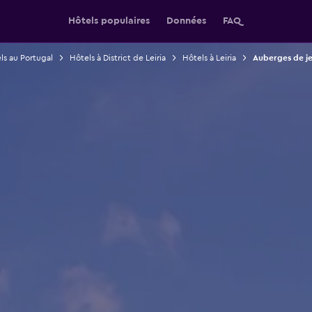
Hôtels populaires
Données
FAQ
ls au Portugal
Hôtels à District de Leiria
Hôtels à Leiria
Auberges de je