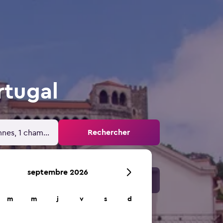
rtugal
Rechercher
nnes, 1 chambre
septembre 2026
m
m
j
v
s
d