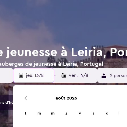
jeunesse à Leiria, Po
auberges de jeunesse à Leiria, Portugal
jeu. 13/8
-
ven. 14/8
2 perso
août 2026
s d'hôtels et d'hébergements.
l
m
m
j
v
s
d
l