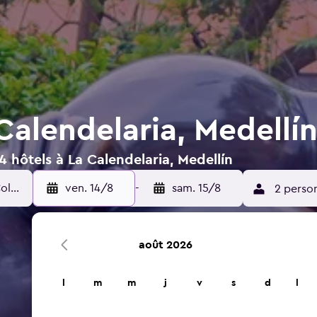
Calendelaria, Medellí
4 hôtels à La Calendelaria, Medellín
ven. 14/8
-
sam. 15/8
2 perso
août 2026
l
m
m
j
v
s
d
l