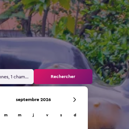
n
Rechercher
nnes, 1 chambre
septembre 2026
m
m
j
v
s
d