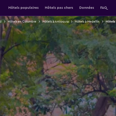
Hôtels populaires
Hôtels pas chers
Données
FAQ
d
Hôtels en Colombie
Hôtels à Antioquia
Hôtels à Medellín
Hôtels 