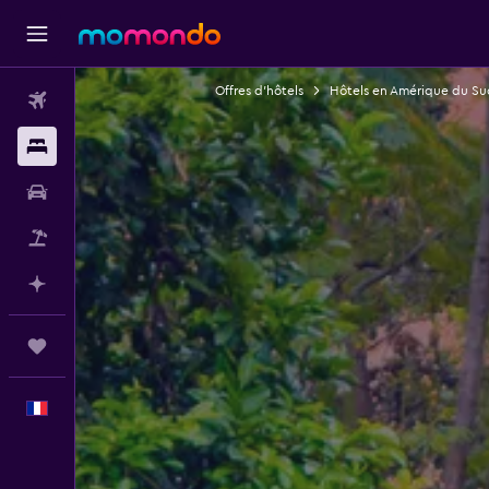
Offres d’hôtels
Hôtels en Amérique du Su
Vols
Hébergements
Voitures
Vol+Hôtel
Planifier avec l’IA
Trips
Français