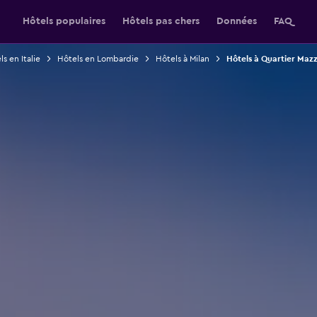
Hôtels populaires
Hôtels pas chers
Données
FAQ
s en Italie
Hôtels en Lombardie
Hôtels à Milan
Hôtels à Quartier Mazzi