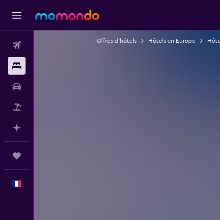
Offres d’hôtels
Hôtels en Europe
Hôtel
Vols
Hébergements
Voitures
Vol+Hôtel
Planifier avec l’IA
Trips
Français