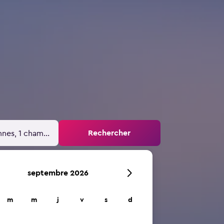
Rechercher
nnes, 1 chambre
septembre 2026
m
m
j
v
s
d