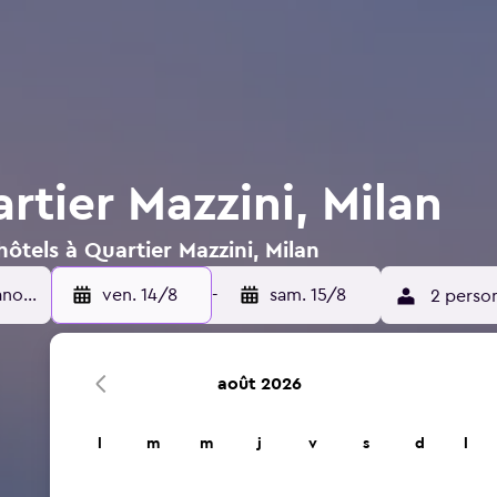
rtier Mazzini, Milan
ôtels à Quartier Mazzini, Milan
ven. 14/8
-
sam. 15/8
2 perso
août 2026
l
m
m
j
v
s
d
l