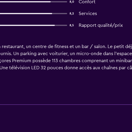
Confort
8,0
Services
8,2
Rapport qualité/prix
8,5
staurant, un centre de fitness et un bar / salon. Le petit déje
ournis. Un parking avec voiturier, un micro-onde dans l'espa
 Açores Premium possède 113 chambres comprenant un minibar 
. Une télévision LED 32 pouces donne accès aux chaînes par c
à « effet pluie », un bidet, des articles de toilette gratuit
is d'une connexion sans fil. Des bureaux et un téléphone sont
Cet hôtel propose un centre de fitness.