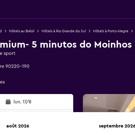
d
Hôtels au Brésil
Hôtels à Rio Grande do Sul
Hôtels à Porto Alegre
emium- 5 minutos do Moinhos
e sport
gre 90220-190
ées
lun. 17/8
août 2026
septembre 202