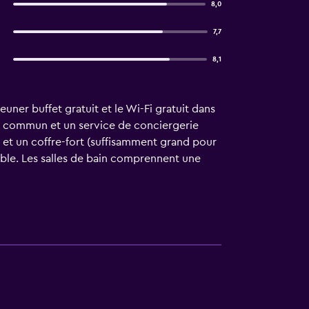
8,0
7,7
8,1
uner buffet gratuit et le Wi-Fi gratuit dans
ce commun et un service de conciergerie
et un coffre-fort (suffisamment grand pour
âble. Les salles de bain comprennent une
s et un sèche-cheveux. Vous pourrez accéder
 également disponibles. Un service de