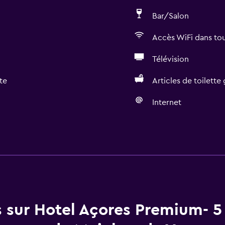
Bar/Salon
Accès WiFi dans tou
Télévision
te
Articles de toilette 
Internet
Accessibilité et aména
Chambres non-fumeur di
Animaux autorisés sur de
Accessibilité
Ascenseur
s sur Hotel Açores Premium- 5
Oreiller hypoallergéniqu