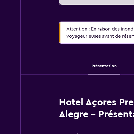
Attention : En raison des inonda
voyageur·euses avant de réser
Présentation
Hotel Açores Pr
Alegre - Présent