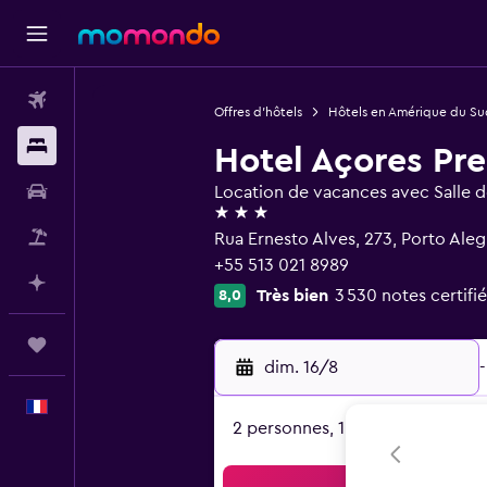
Vols
Offres d’hôtels
Hôtels en Amérique du Su
Hébergements
Hotel Açores Pr
Voitures
Location de vacances avec Salle d
3 étoiles
Vol+Hôtel
Rua Ernesto Alves, 273, Porto Ale
+55 513 021 8989
Planifier avec l’IA
Très bien
3 530 notes certifi
8,0
Trips
dim. 16/8
-
Français
2 personnes, 1 chambre