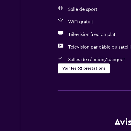
Salle de sport
WiFi gratuit
Télévision à écran plat
Télévision par câble ou satelli
Salles de réunion/banquet
Voir les 62 prestations
Prestations de base
WiFi gratuit
Accès WiFi dans toutes les zones
Internet
Extincteur
Avi
Articles de toilette gratuits