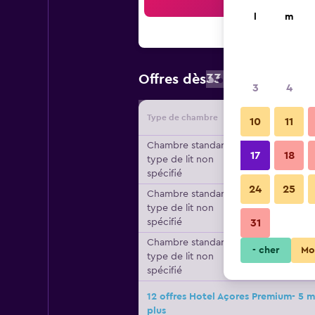
Reche
l
m
33 €
Offres dès
/
prix par nuit 
3
4
Type de chambre
Fournisse
10
11
Chambre standard,
17
18
type de lit non
spécifié
24
25
Chambre standard,
type de lit non
spécifié
31
Chambre standard,
- cher
Mo
type de lit non
spécifié
12 offres Hotel Açores Premium- 5 
plus