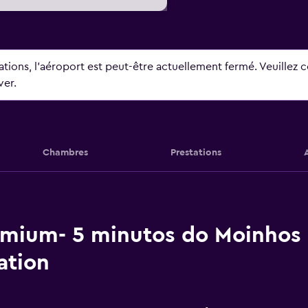
tions, l’aéroport est peut-être actuellement fermé. Veuillez co
ver.
Chambres
Prestations
emium- 5 minutos do Moinhos 
ation