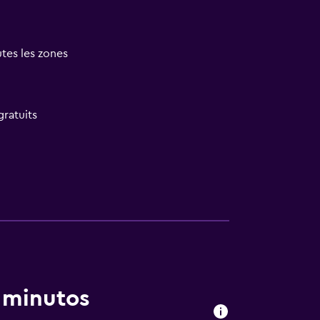
tes les zones
gratuits
gements
sponibles
mande. Des frais peuvent s'appliquer.
 minutos
e