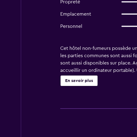
Propreté
Emplacement
Personnel
Cet hôtel non-fumeurs possède un re
les parties communes sont aussi f
sont aussi disponibles sur place.
accueillir un ordinateur portable)
douche avec un pommeau de douche 
En savoir plus
à Internet gratuitement par le bia
ménage est fourni tous les jours. 