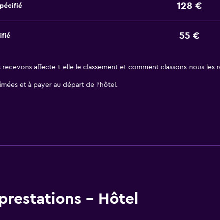
128 €
pécifié
55 €
ifié
ecevons affecte-t-elle le classement et comment classons-nous les ré
stimées et à payer au départ de l’hôtel.
restations - Hôtel