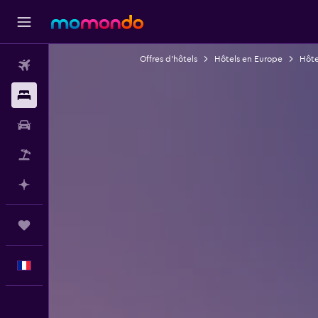
Offres d’hôtels
Hôtels en Europe
Hôte
Vols
Hébergements
Voitures
Vol+Hôtel
Planifier avec l’IA
Trips
Français