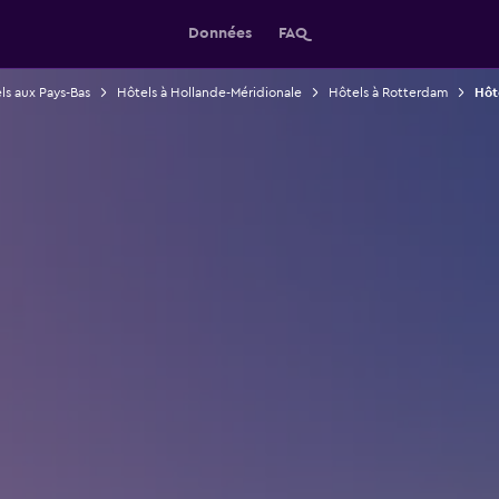
Données
FAQ
ls aux Pays-Bas
Hôtels à Hollande-Méridionale
Hôtels à Rotterdam
Hôt