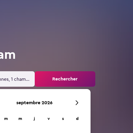
dam
Rechercher
nnes, 1 chambre
septembre 2026
m
m
j
v
s
d