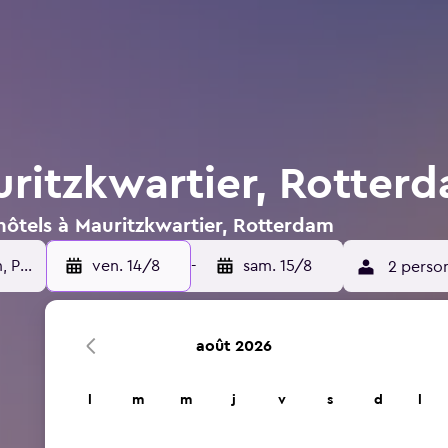
uritzkwartier, Rotter
hôtels à Mauritzkwartier, Rotterdam
ven. 14/8
-
sam. 15/8
2 perso
août 2026
l
m
m
j
v
s
d
l