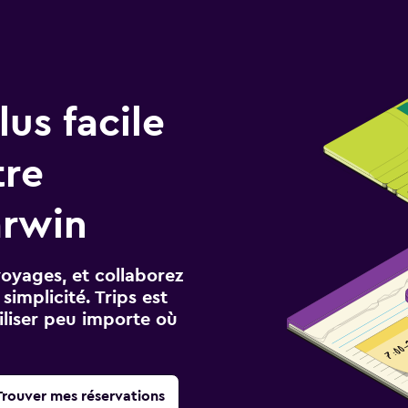
us facile
tre
arwin
voyages, et collaborez
implicité. Trips est
iliser peu importe où
Trouver mes réservations