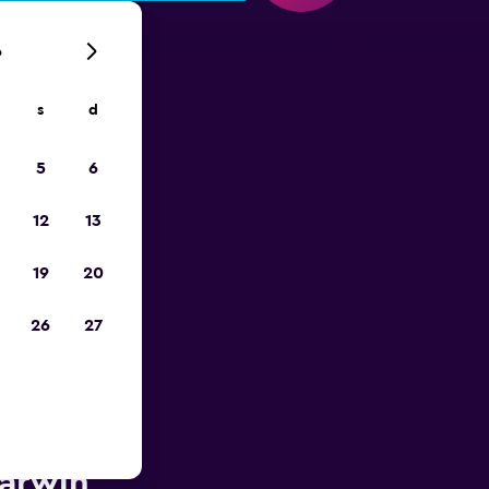
6
s
d
ope
5
6
12
13
19
20
26
27
ès de
Darwin