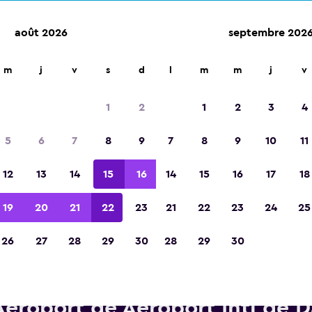
août 2026
septembre 202
m
j
v
s
d
l
m
m
j
v
Élue meilleure application de voyage d'Eur
2023
1
2
1
2
3
4
5
6
7
8
9
7
8
9
10
11
12
13
14
15
16
14
15
16
17
18
19
20
21
22
23
21
22
23
24
25
26
27
28
29
30
28
29
30
Voitures de location Alamo pr
Aéroport de Aéroport Intl de 