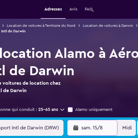
Adresses
Avis
FAQ
Location de voitures à Territoire du Nord
Location de voitures à Darwin
 Intl de Darwin
 location Alamo à Aér
tl de Darwin
 voitures de location chez
l de Darwin
sonne qui conduit :
25-65 ans
Alamo uniquement
sam. 15/8
Midi