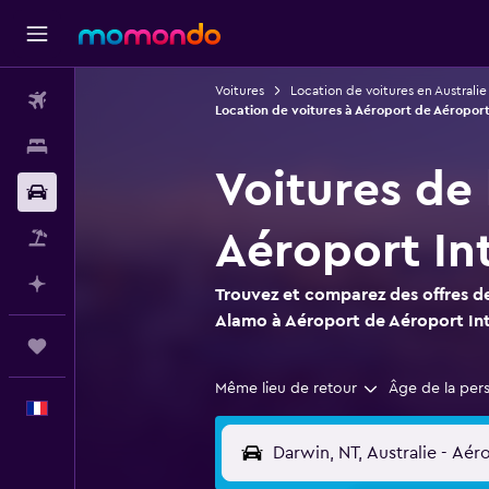
Voitures
Location de voitures en Australie
Vols
Location de voitures à Aéroport de Aéroport
Hébergements
Voitures de
Voitures
Aéroport In
Vol+Hôtel
Planifier avec l’IA
Trouvez et comparez des offres de
Alamo à Aéroport de Aéroport Int
Trips
Même lieu de retour
Âge de la per
Français