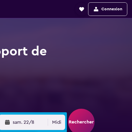
Connexion
oport de
Rechercher
sam. 22/8
Midi