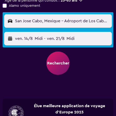
Âge de la personne qui conduit :
25-65 ans
Alamo uniquement
San Jose Cabo, Mexique - Aéroport de Los Cabos (San Jose del Cabo) (SJD)
ven. 14/8
Midi
-
ven. 21/8
Midi
Rechercher
Élue meilleure application de voyage
d'Europe 2023