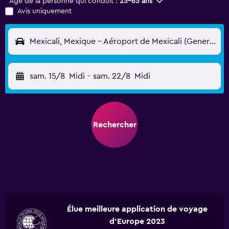
Âge de la personne qui conduit :
25-65 ans
Avis uniquement
Mexicali, Mexique - Aéroport de Mexicali (General Rodolfo S. Taboada) (MXL)
sam. 15/8
Midi
-
sam. 22/8
Midi
Rechercher
Élue meilleure application de voyage
d'Europe 2023