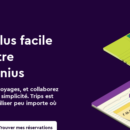
us facile
tre
nius
voyages, et collaborez
implicité. Trips est
iliser peu importe où
Trouver mes réservations