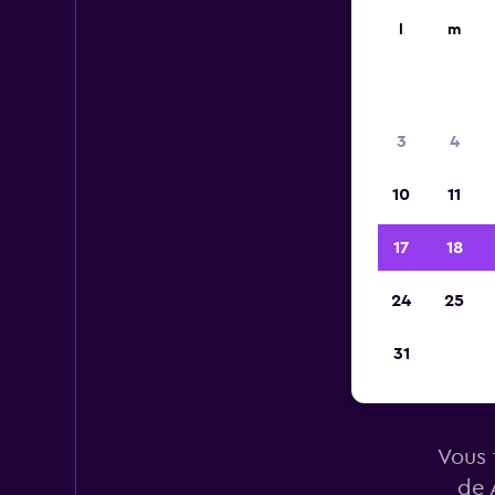
l
m
3
4
10
11
17
18
24
25
31
Voi
Vous 
de 