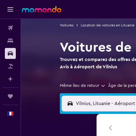
Voitures
Location de voitures en Lituanie
Vols
Hébergements
Voitures de 
Voitures
Trouvez et comparez des offres de
Vol+Hôtel
Avis à Aéroport de Vilnius
Planifier avec l’IA
Même lieu de retour
Âge de la per
Trips
Français