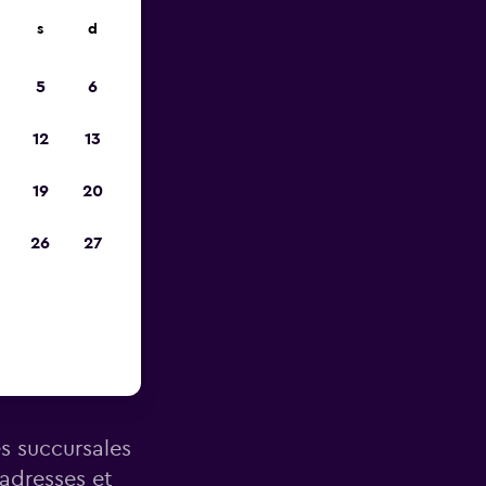
s
d
ope
5
6
12
13
19
20
26
27
 Aéroport
es succursales
 adresses et