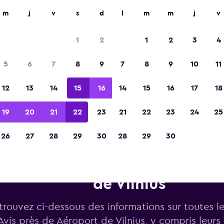
m
j
v
s
d
l
m
m
j
v
Élue meilleure application de voyage d'Eur
2023
1
2
1
2
3
4
5
6
7
8
9
7
8
9
10
11
12
13
14
15
16
14
15
16
17
18
19
20
21
22
23
21
22
23
24
25
26
27
28
29
30
28
29
30
tures de location Avis près de
de Vilnius
trouvez ci-dessous des informations sur toutes l
Avis près de Aéroport de Vilnius, y compris leurs