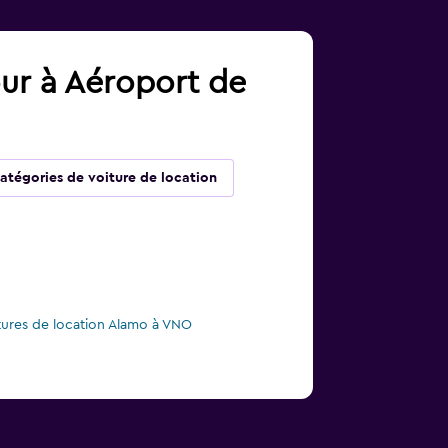
our à Aéroport de
atégories de voiture de location
tures de location Alamo à VNO