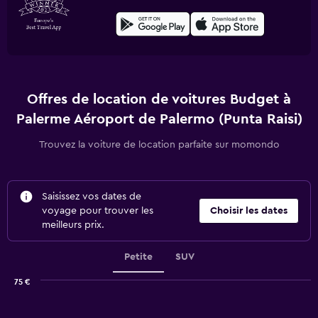
Offres de location de voitures Budget à
Palerme Aéroport de Palermo (Punta Raisi)
Trouvez la voiture de location parfaite sur momondo
Saisissez vos dates de
voyage pour trouver les
Choisir les dates
meilleurs prix.
Petite
SUV
75 €
Combination
Chart
graphic.
chart
with