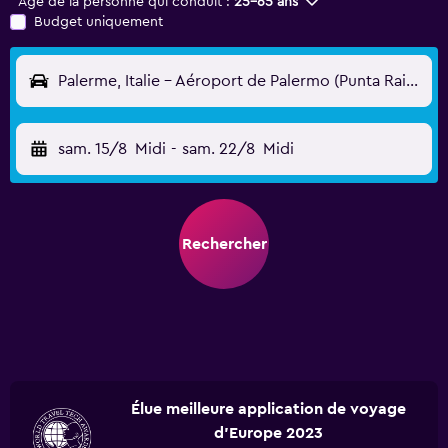
Âge de la personne qui conduit :
25-65 ans
Budget uniquement
Palerme, Italie - Aéroport de Palermo (Punta Raisi) (PMO)
sam. 15/8
Midi
-
sam. 22/8
Midi
Rechercher
Élue meilleure application de voyage
d'Europe 2023