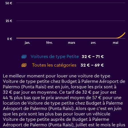
50 €
2
data
series.
25 €
The
chart
has
0 €
1
End
jan.
févr.
mars
avr.
mai
of
X
interactive
axis
chart
Voitures de type Petite
32 € - 71 €
displaying
categories.
Toutes les catégories
32 € - 69 €
Range:
14
Le meilleur moment pour louer une voiture de type
categories.
Voiture de type petite chez Budget à Palerme Aéroport de
The
Palermo (Punta Raisi) est en juin, lorsque les prix sont à
chart
32 € par jour en moyenne. Ce tarif de 32 € par jour est
has
44 % plus bas que le prix annuel moyen de 57 € pour une
1
location de Voiture de type petite chez Budget à Palerme
Y
Aéroport de Palermo (Punta Raisi). Alors que c’est en juin
axis
que les prix sont les plus bas pour louer un véhicule
displaying
Voiture de type petite auprès de Budget à Palerme
values.
Aéroport de Palermo (Punta Raisi), juillet est le mois le plus
Range: