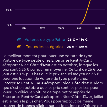
series.
50 €
The
chart
has
0 €
1
End
jan.
févr.
mars
avr.
mai
of
X
interactive
axis
chart
Voitures de type Petite
26 € - 114 €
displaying
categories.
Toutes les catégories
26 € - 122 €
Range:
14
Le meilleur moment pour louer une voiture de type
categories.
Voiture de type petite chez Enterprise Rent-A-Car à
The
aéroport : Nice-Côte d'Azur est en octobre, lorsque les
chart
prix sont à 26 € par jour en moyenne. Ce tarif de 26 € par
has
jour est 60 % plus bas que le prix annuel moyen de 65 €
1
pour une location de Voiture de type petite chez
Y
Enterprise Rent-A-Car à aéroport : Nice-Côte d'Azur. Alors
axis
que c’est en octobre que les prix sont les plus bas pour
displaying
louer un véhicule Voiture de type petite auprès de
values.
Enterprise Rent-A-Car à aéroport : Nice-Côte d'Azur, juillet
Range:
est le mois le plus cher. Vous pourriez tout de même
0
trouver de bonnes affaires sur les locations de Voiture de