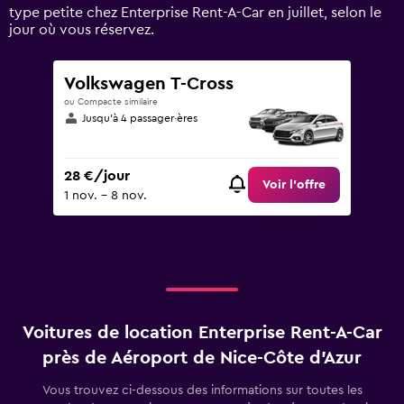
to
type petite chez Enterprise Rent-A-Car en juillet, selon le
150.
jour où vous réservez.
Volkswagen T-Cross
ou Compacte similaire
Jusqu’à 4 passager·ères
28 €/jour
Voir l’offre
1 nov. - 8 nov.
Voitures de location Enterprise Rent-A-Car
près de Aéroport de Nice-Côte d'Azur
Vous trouvez ci-dessous des informations sur toutes les