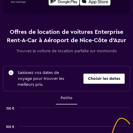
Offres de location de voitures Enterprise
Rent-A-Car à Aéroport de Nice-Côte d'Azur
Trouvez la voiture de location parfaite sur momondo
Saisissez vos dates de
voyage pour trouver les
Choisir les dates
meilleurs prix.
Petite
150 €
Combination
Chart
graphic.
chart
with
100 €
2
data