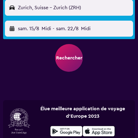
Zurich, Suisse - Zurich (ZRH)
sam. 15/8
Midi
-
sam. 22/8
Midi
Rechercher
Élue meilleure application de voyage
d'Europe 2023