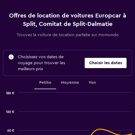
Offres de location de voitures Europcar à
Split, Comitat de Split-Dalmatie
Trouvez la voiture de location parfaite sur momondo
Choisissez vos dates de
voyage pour trouver les
Choisir les dates
meilleurs prix
Petite
Moyenne
Van
180 €
Combination
Chart
graphic.
chart
with
120 €
2
data
series.
60 €
The