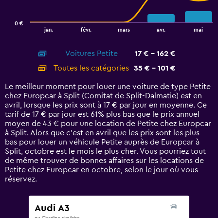
chart
has
0 €
1
End
jan.
févr.
mars
avr.
mai
of
X
interactive
axis
chart
Voitures Petite
17 € - 162 €
displaying
categories.
Toutes les catégories
35 € - 101 €
Range:
14
Le meilleur moment pour louer une voiture de type Petite
categories.
chez Europcar à Split (Comitat de Split-Dalmatie) est en
The
avril, lorsque les prix sont à 17 € par jour en moyenne. Ce
chart
tarif de 17 € par jour est 61% plus bas que le prix annuel
has
moyen de 43 € pour une location de Petite chez Europcar
1
à Split. Alors que c’est en avril que les prix sont les plus
Y
bas pour louer un véhicule Petite auprès de Europcar à
axis
Split, octobre est le mois le plus cher. Vous pourriez tout
displaying
de même trouver de bonnes affaires sur les locations de
values.
Petite chez Europcar en octobre, selon le jour où vous
Range:
réservez.
0
to
180.
Audi A3