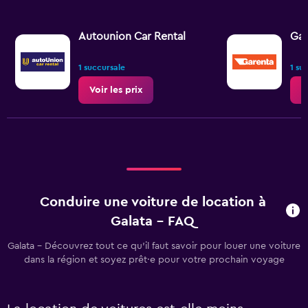
Autounion Car Rental
Gar
1 succursale
1 su
Voir les prix
V
Conduire une voiture de location à
Galata - FAQ
Galata - Découvrez tout ce qu’il faut savoir pour louer une voiture
dans la région et soyez prêt·e pour votre prochain voyage