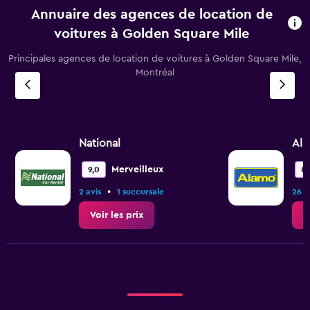
Annuaire des agences de location de
voitures à Golden Square Mile
Principales agences de location de voitures à Golden Square Mile,
Montréal
National
Al
Merveilleux
9,0
8,
•
2 avis
1 succursale
26 a
Voir les prix
V