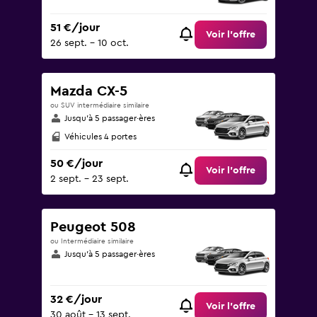
51 €/jour
Voir l’offre
26 sept. - 10 oct.
Mazda CX-5
ou SUV intermédiaire similaire
Jusqu’à 5 passager·ères
Véhicules 4 portes
50 €/jour
Voir l’offre
2 sept. - 23 sept.
Peugeot 508
ou Intermédiaire similaire
Jusqu’à 5 passager·ères
32 €/jour
Voir l’offre
30 août - 13 sept.