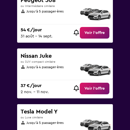
Peugeot 508
ou Intermédiaire similaire
Jusqu’à 5 passager·ères
54 €/jour
Voir l’offre
31 août - 14 sept.
Nissan Juke
ou SUV compact similaire
Jusqu’à 4 passager·ères
37 €/jour
Voir l’offre
2 nov. - 11 nov.
Tesla Model Y
ou Luxe similaire
Jusqu’à 5 passager·ères