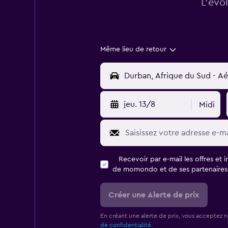
L’évo
Même lieu de retour
jeu. 13/8
Midi
Recevoir par e-mail les offres et 
de momondo et de ses partenaires
Créer une Alerte de prix
En créant une alerte de prix, vous acceptez 
de confidentialité.