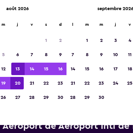
août 2026
septembre 202
m
j
v
s
d
l
m
m
j
v
Élue meilleure application de voyage d'Eur
2023
1
2
1
2
3
4
5
6
7
8
9
7
8
9
10
11
12
13
14
15
16
14
15
16
17
18
19
20
21
22
23
21
22
23
24
25
26
27
28
29
30
28
29
30
tures de location GREEN MOT
 Aéroport de Aéroport Intl de