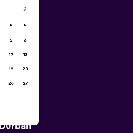
6
s
d
ope
5
6
12
13
19
20
26
27
ION près
 Durban