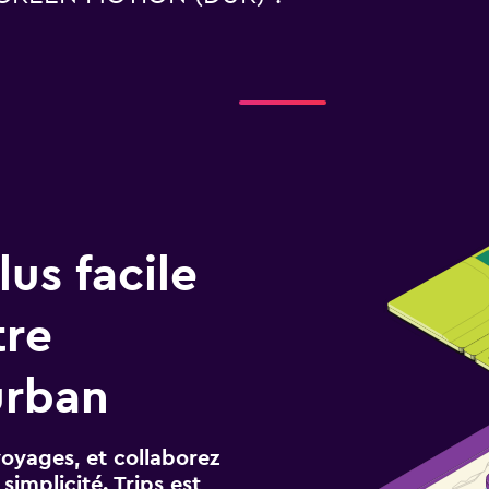
us facile
tre
urban
voyages, et collaborez
implicité. Trips est