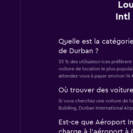
Lou
Int
Quelle est la catégori
de Durban ?
33 % des utilisateur·ices préfère
voiture de location le plus popul
attendez-vous à payer environ 14 €
Où trouver des voitur
Si vous cherchez une voiture de l
Building, Durban International Air
Est-ce que Aéroport I
charge à l’aéroport 