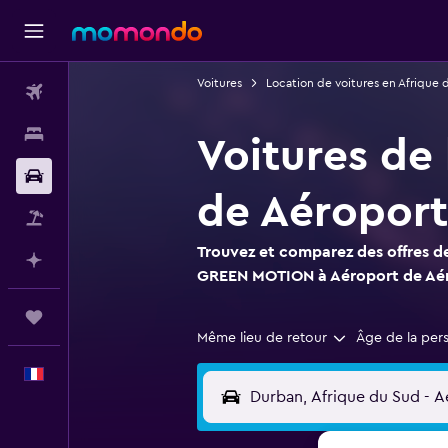
Voitures
Location de voitures en Afrique 
Vols
Hébergements
Voitures de
Voitures
de Aéroport
Vol+Hôtel
Trouvez et comparez des offres de
Planifier avec l’IA
GREEN MOTION à Aéroport de Aér
Trips
Même lieu de retour
Âge de la per
Français