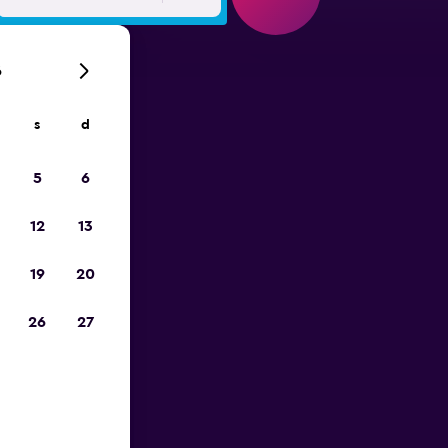
6
s
d
ope
5
6
12
13
19
20
26
27
ès de