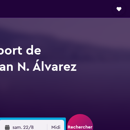
port de
an N. Álvarez
Rechercher
sam. 22/8
Midi