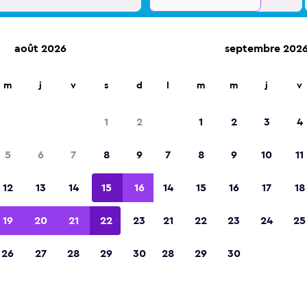
août 2026
septembre 202
m
j
v
s
d
l
m
m
j
v
Élue meilleure application de voyage d'Eur
2023
1
2
1
2
3
4
5
6
7
8
9
7
8
9
10
11
12
13
14
15
16
14
15
16
17
18
19
20
21
22
23
21
22
23
24
25
26
27
28
29
30
28
29
30
Voitures de location Hertz pr