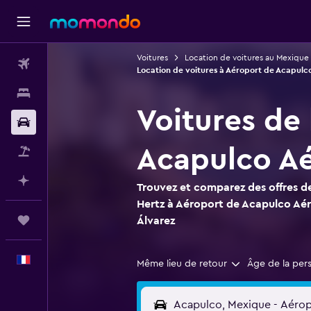
Voitures
Location de voitures au Mexique
Vols
Location de voitures à Aéroport de Acapulco
Hébergements
Voitures de
Voitures
Acapulco Aér
Vol+Hôtel
Planifier avec l’IA
Trouvez et comparez des offres de
Hertz à Aéroport de Acapulco Aéro
Trips
Álvarez
Français
Même lieu de retour
Âge de la per