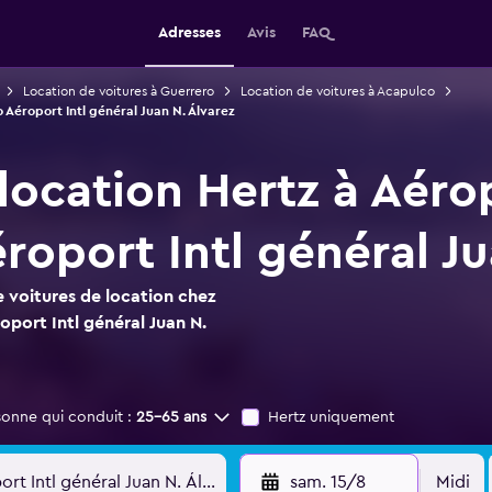
Adresses
Avis
FAQ
Location de voitures à Guerrero
Location de voitures à Acapulco
 Aéroport Intl général Juan N. Álvarez
 location Hertz à Aéro
oport Intl général Ju
 voitures de location chez
port Intl général Juan N.
sonne qui conduit :
25-65 ans
Hertz uniquement
sam. 15/8
Midi