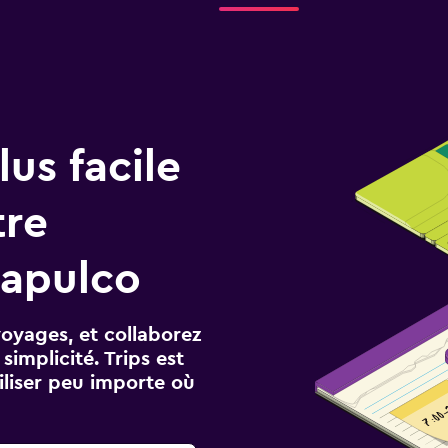
us facile
tre
capulco
voyages, et collaborez
implicité. Trips est
iliser peu importe où