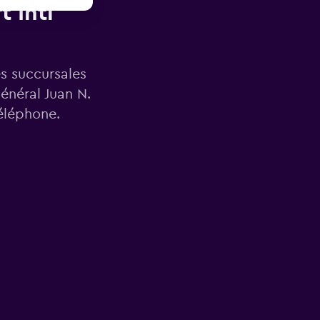
 Intl
es succursales
énéral Juan N.
éléphone.