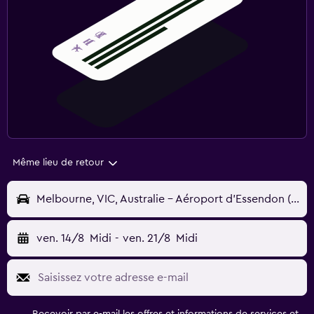
Même lieu de retour
Melbourne, VIC, Australie - Aéroport d'Essendon (MEB)
ven. 14/8
Midi
-
ven. 21/8
Midi