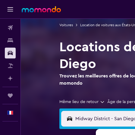
Voitures
Location de voitures aux États-Un
Vols
Hébergements
Locations de
Voitures
Diego
Vol+Hôtel
Trouvez les meilleures offres de l
Planifier avec l’IA
momondo
Trips
Même lieu de retour
Âge de la per
Français