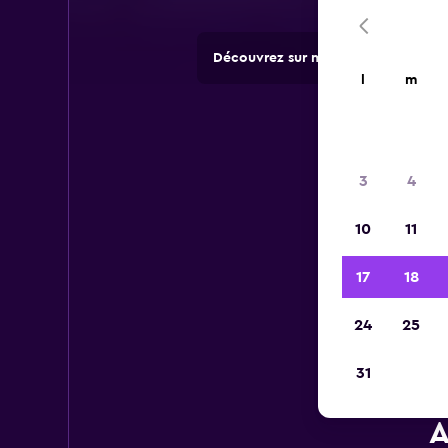
Découvrez sur momondo des offres 
l
m
3
4
10
11
17
18
24
25
31
A