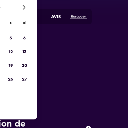
6
s
d
5
6
ope
12
13
19
20
26
27
ion de