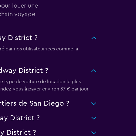
pour louer une
ochain voyage
y District ?
é par nos utilisateur·ices comme la
dway District ?
le type de voiture de location le plus
ndez-vous à payer environ 37 € par jour.
rtiers de San Diego ?
y District ?
 District ?