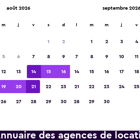
août 2026
septembre 202
d'agences de location dans plus de 70 000 endroits.
m
j
v
s
d
l
m
m
j
v
1
2
1
2
3
4
Élue meilleure application de voyage d'Eur
5
6
7
8
9
7
8
9
10
11
2023
12
13
14
15
16
14
15
16
17
18
19
20
21
22
23
21
22
23
24
25
26
27
28
29
30
28
29
30
nnuaire des agences de locat