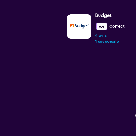
Budget
Correct
6,4
4 avis
1 succursale
Europcar
Passable
5,8
5 avis
1 succursale
MEXRENTACAR
1 succursale