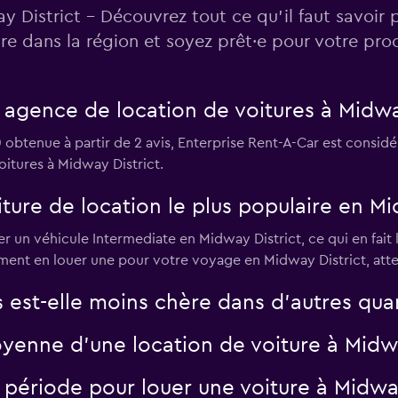
 District - Découvrez tout ce qu’il faut savoir 
ure dans la région et soyez prêt·e pour votre pr
Voir les prix
e agence de location de voitures à Midwa
btenue à partir de 2 avis, Enterprise Rent-A-Car est considér
itures à Midway District.
Voir les prix
iture de location le plus populaire en Mi
er un véhicule Intermediate en Midway District, ce qui en fait 
ement en louer une pour votre voyage en Midway District, atte
s est-elle moins chère dans d’autres qua
Voir les prix
yenne d’une location de voiture à Midwa
e période pour louer une voiture à Midway