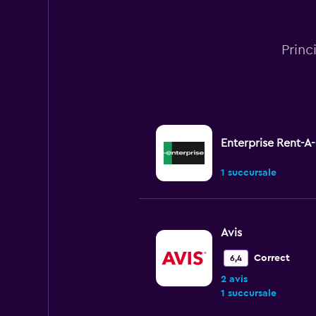
Princ
Enterprise Rent-A
1 succursale
Avis
Correct
6,4
2 avis
1 succursale