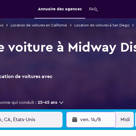
Annuaire des agences
FAQ
is
Location de voitures en Californie
Location de voitures à San Diego
 voiture à Midway Dis
ocation de voitures avec
sonne qui conduit :
25-65 ans
ven. 14/8
Midi