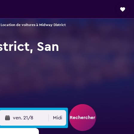
Location de voitures à Midway District
trict, San
Rechercher
ven. 21/8
Midi