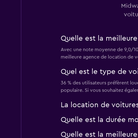
Midway
voit
Free2Move
1 succursale
Quelle est la meilleur
Avec une note moyenne de 9,0/10 o
meilleure agence de location de vo
Atwest
Quel est le type de vo
1 succursale
36 % des utilisateurs préfèrent lou
populaire. Si vous souhaitez égal
Zeeba Rent-A-Van
La location de voiture
1 succursale
Quelle est la durée mo
Quelle est la meilleur