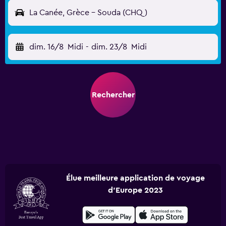
La Canée, Grèce - Souda (CHQ)
dim. 16/8
Midi
-
dim. 23/8
Midi
Rechercher
Élue meilleure application de voyage
d'Europe 2023