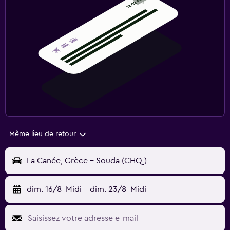
Même lieu de retour
La Canée, Grèce - Souda (CHQ)
dim. 16/8
Midi
-
dim. 23/8
Midi