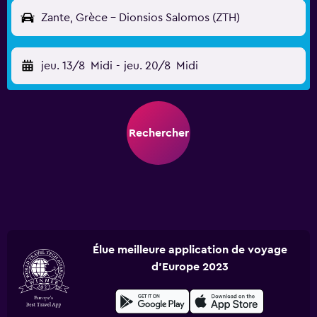
Zante, Grèce - Dionsios Salomos (ZTH)
jeu. 13/8
Midi
-
jeu. 20/8
Midi
Rechercher
Élue meilleure application de voyage
d'Europe 2023