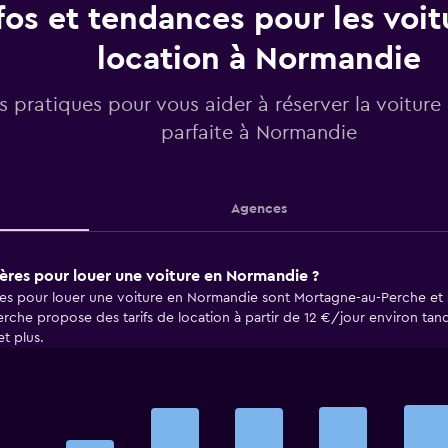
fos et tendances pour les voit
location à Normandie
os pratiques pour vous aider à réserver la voiture
parfaite à Normandie
Agences
chères pour louer une voiture en Normandie ?
ères pour louer une voiture en Normandie sont Mortagne-au-Perche et
rche propose des tarifs de location à partir de 12 €/jour environ ta
t plus.
Bar
Chart
graphic.
chart
with