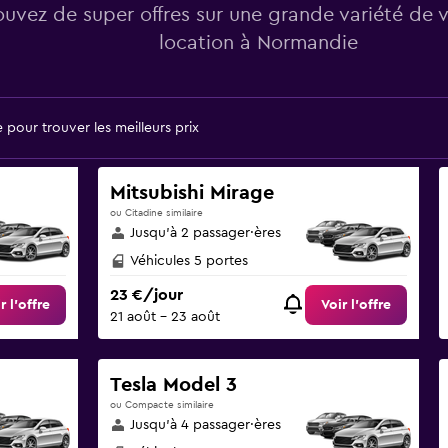
ouvez de super offres sur une grande variété de 
location à Normandie
pour trouver les meilleurs prix
Mitsubishi Mirage
ou Citadine similaire
Jusqu’à 2 passager·ères
Véhicules 5 portes
23 €/jour
r l’offre
Voir l’offre
21 août - 23 août
Tesla Model 3
ou Compacte similaire
Jusqu’à 4 passager·ères