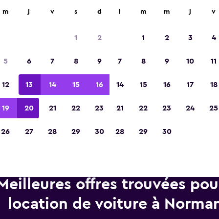
d'agences de location dans plus de 70 000 endroits.
m
j
v
s
d
l
m
m
j
v
1
2
1
2
3
4
Élue meilleure application de voyage d'Eur
5
6
7
8
9
7
8
9
10
11
2023
12
13
14
15
16
14
15
16
17
18
19
20
21
22
23
21
22
23
24
25
26
27
28
29
30
28
29
30
Meilleures offres trouvées po
location de voiture à Norma