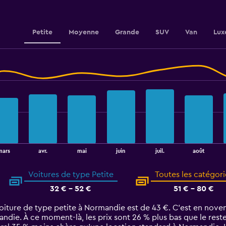
to
24.
Petite
Moyenne
Grande
SUV
Van
Lux
août
mars
avr.
mai
juin
juil.
Voitures de type Petite
Toutes les catégori
32 € - 52 €
51 € - 80 €
iture de type petite à Normandie est de 43 €. C’est en novem
ndie. À ce moment-là, les prix sont 26 % plus bas que le reste