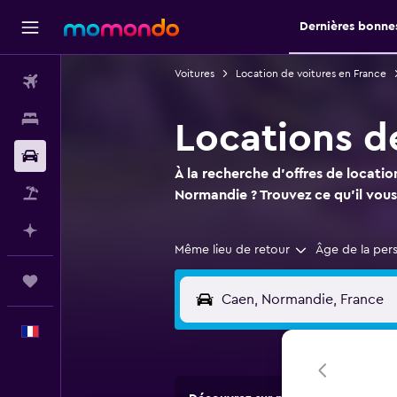
Dernières bonnes
Voitures
Location de voitures en France
Vols
Hébergements
Locations d
Voitures
À la recherche d'offres de locatio
Vol+Hôtel
Normandie ? Trouvez ce qu'il vou
Planifier avec l’IA
Même lieu de retour
Âge de la per
Trips
Français