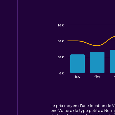
90 €
Combination
Chart
graphic.
chart
with
60 €
2
data
series.
30 €
The
chart
has
0 €
1
End
jan.
févr.
of
X
interactive
axis
chart
displaying
categories.
Range:
14
Le prix moyen d’une location de Vo
categories.
une Voiture de type petite à Norma
The