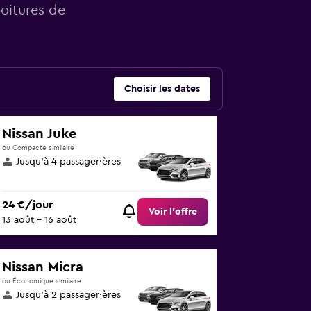
voitures de
Choisir les dates
Nissan Juke
ou Compacte similaire
Jusqu’à 4 passager·ères
24 €/jour
Voir l’offre
13 août - 16 août
Nissan Micra
ou Économique similaire
Jusqu’à 2 passager·ères