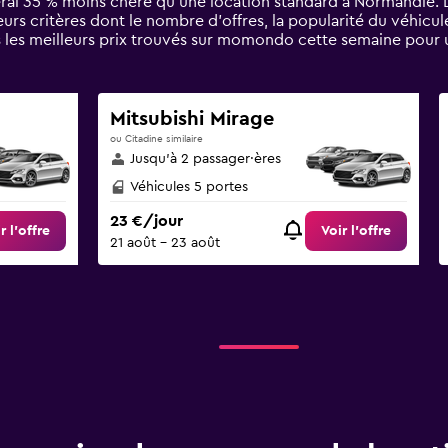
éral 35 % moins chère qu'une location standard à Normandie. 
urs critères dont le nombre d’offres, la popularité du véhicu
 les meilleurs prix trouvés sur momondo cette semaine pour 
Mitsubishi Mirage
ou Citadine similaire
Jusqu’à 2 passager·ères
Véhicules 5 portes
23 €/jour
r l’offre
Voir l’offre
21 août - 23 août