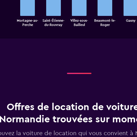
5
bars.
The
Saint-Étienne-
Mortagne-au-
Villez-sous-
Beaumont-le-
Gasny
chart
End
Perche
du-Rouvray
Bailleul
Roger
of
has
interactive
1
chart
X
axis
displaying
categories.
Range:
5
categories.
The
chart
has
1
Offres de location de voitur
Y
axis
displaying
Normandie trouvées sur mo
values.
Range:
ouvez la voiture de location qui vous convient à
0