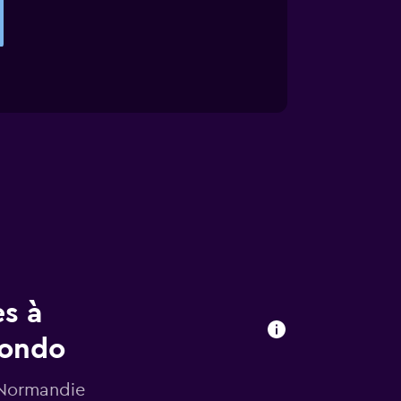
es à
mondo
 Normandie