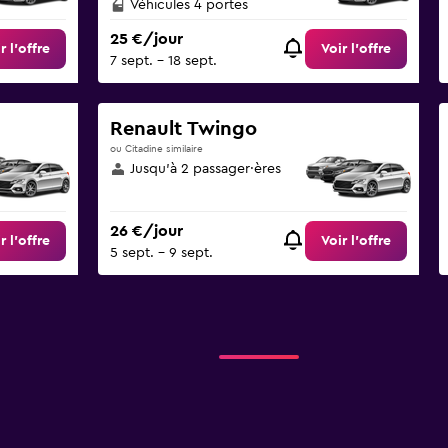
Véhicules 4 portes
25 €/jour
r l’offre
Voir l’offre
7 sept. - 18 sept.
Renault Twingo
ou Citadine similaire
Jusqu’à 2 passager·ères
26 €/jour
r l’offre
Voir l’offre
5 sept. - 9 sept.