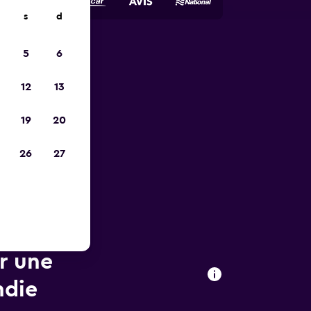
s
d
5
6
ope
12
13
19
20
26
27
ur une
ndie