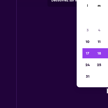
Découvrez sur momondo des offres 
l
m
3
4
10
11
17
18
24
25
31