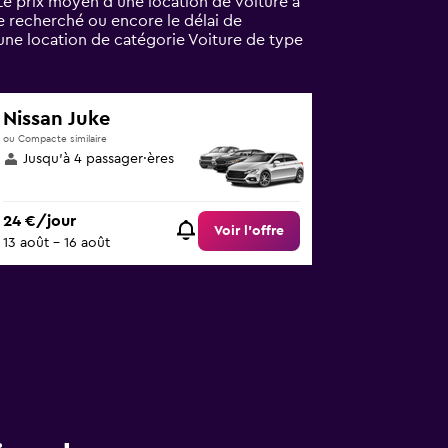
Le prix moyen d’une location de voiture à
le recherché ou encore le délai de
une location de catégorie Voiture de type
Nissan Juke
ou Compacte similaire
Jusqu’à 4 passager·ères
24 €/jour
Voir l’offre
13 août - 16 août