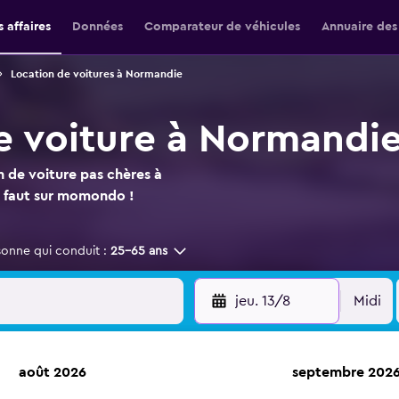
 affaires
Données
Comparateur de véhicules
Annuaire des
Location de voitures à Normandie
e voiture à Normandi
n de voiture pas chères à
s faut sur momondo !
sonne qui conduit :
25-65 ans
jeu. 13/8
Midi
août 2026
septembre 202