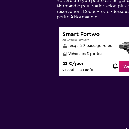
Voiture de type petite est en gén
chart
Normandie peut varier selon plusie
has
réservation. Découvrez ci-dessous
1
petite à Normandie.
Y
axis
displaying
Smart Fortwo
values.
ou Citadine similaire
Range:
Jusqu’à 2 passager·ères
0
to
Véhicules 3 portes
90.
23 €/jour
Voi
21 août - 31 août