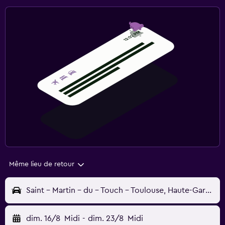
Même lieu de retour
Saint - Martin - du - Touch - Toulouse, Haute-Garonne, France
dim. 16/8
Midi
-
dim. 23/8
Midi