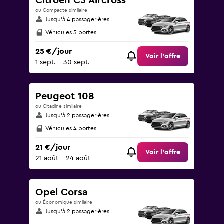
Citroen C3 Aircross
ou Compacte similaire
Jusqu’à 4 passager·ères
Véhicules 5 portes
25 €/jour
Voir l’offre
1 sept. - 30 sept.
Peugeot 108
ou Citadine similaire
Jusqu’à 2 passager·ères
Véhicules 4 portes
21 €/jour
Voir l’offre
21 août - 24 août
Opel Corsa
ou Économique similaire
Jusqu’à 2 passager·ères