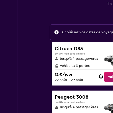
Tr
Choisissez vos dates de voyage 
Citroen DS3
ou SUV compact similaire
Jusqu’à 4 passager·ères
Véhicules 3 portes
12 €/jour
Voi
22 août - 29 août
Peugeot 3008
ou SUV compact similaire
Jusqu’à 4 passager·ères