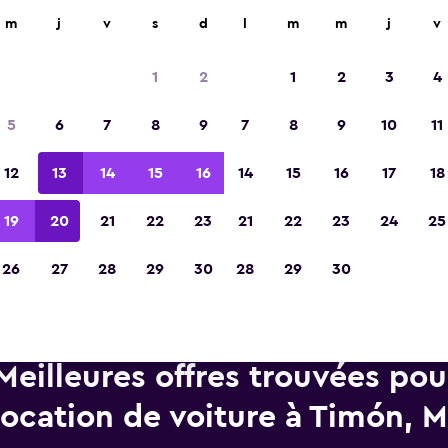
d'agences de location dans plus de 70 000 endroits.
m
j
v
s
d
l
m
m
j
v
1
2
1
2
3
4
Élue meilleure application de voyage d'Eur
5
6
7
8
9
7
8
9
10
11
2023
12
13
14
15
16
14
15
16
17
18
19
20
21
22
23
21
22
23
24
25
26
27
28
29
30
28
29
30
Meilleures offres trouvées po
location de voiture à Timón, 