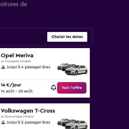
voitures de
Choisir les dates
Opel Meriva
ou Compacte similaire
Jusqu’à 4 passager·ères
14 €/jour
Voir l’offre
14 août - 28 août
Volkswagen T-Cross
ou Économique similaire
Jusqu’à 2 passager·ères