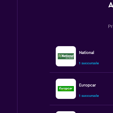
A
Pr
National
1 succursale
Europcar
1 succursale