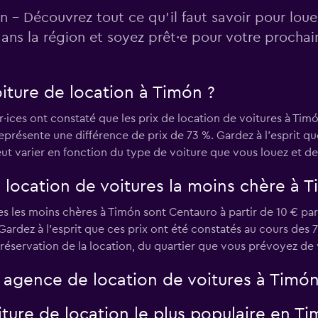
Voir les prix
n - Découvrez tout ce qu’il faut savoir pour loue
ans la région et soyez prêt·e pour votre procha
ture de location à Timón ?
Voir les prix
r·ices ont constaté que les prix de location de voitures à Tim
représente une différence de prix de 73 %. Gardez à l’esprit q
eut varier en fonction du type de voiture que vous louez et de 
 location de voitures la moins chère à T
Voir les prix
 les moins chères à Timón sont Centauro à partir de 10 € par jo
 Gardez à l’esprit que ces prix ont été constatés au cours des 
réservation de la location, du quartier que vous prévoyez de v
e agence de location de voitures à Timón
iture de location le plus populaire en Ti