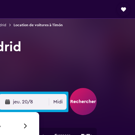
drid
Location de voitures à Timón
drid
Rechercher
jeu. 20/8
Midi
6