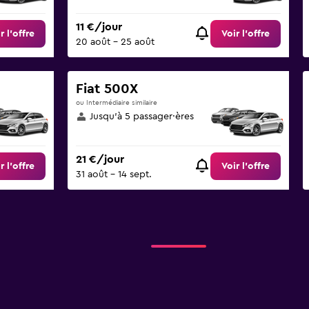
11 €/jour
r l’offre
Voir l’offre
20 août - 25 août
Fiat 500X
ou Intermédiaire similaire
Jusqu’à 5 passager·ères
21 €/jour
r l’offre
Voir l’offre
31 août - 14 sept.