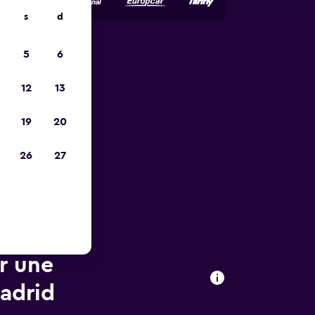
s
d
5
6
ope
12
13
19
20
26
27
ur une
Madrid