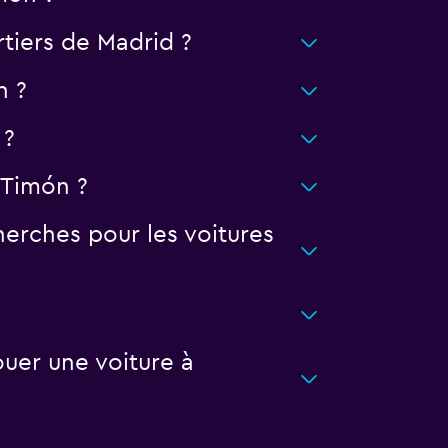
rtiers de Madrid ?
n ?
 ?
 Timón ?
erches pour les voitures
uer une voiture à