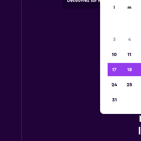
Découvrez sur momondo des offres 
l
m
3
4
10
11
17
18
24
25
31