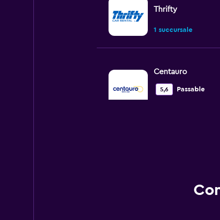
Thrifty
1 succursale
Centauro
Passable
5,6
1 avis
1 succursale
OK Mobility
1 succursale
Con
PEUGEOT