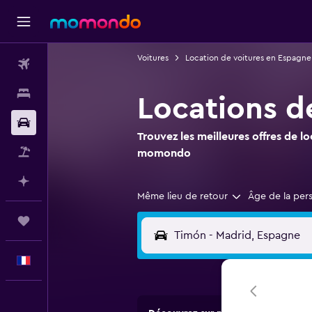
Voitures
Location de voitures en Espagne
Vols
Hébergements
Locations d
Voitures
Trouvez les meilleures offres de l
Vol+Hôtel
momondo
Planifier avec l’IA
Même lieu de retour
Âge de la per
Trips
Français