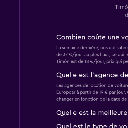
Timó
1 succursale
d
Combien coûte une voi
Rhodium
La semaine dernière, nos utilisateu
1 succursale
de 37 €/jour au plus haut, ce qui 
Timón est de 18 €/jour, prix qui p
Nomadcar
Quelle est l’agence de
Les agences de location de voitures
2 succursales
Europcar à partir de 19 € par jour.
changer en fonction de la date de 
Quelle est la meilleur
Quel est le type de vo