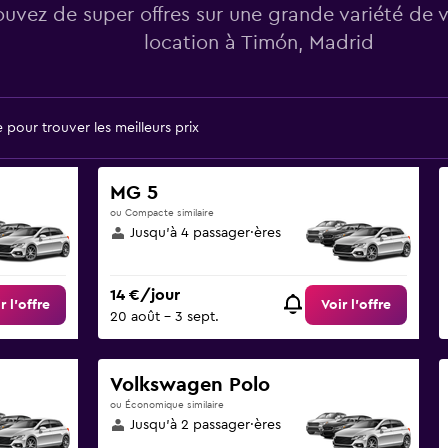
ouvez de super offres sur une grande variété de 
location à Timón, Madrid
pour trouver les meilleurs prix
MG 5
ou Compacte similaire
Jusqu’à 4 passager·ères
14 €/jour
r l’offre
Voir l’offre
20 août - 3 sept.
Volkswagen Polo
ou Économique similaire
Jusqu’à 2 passager·ères