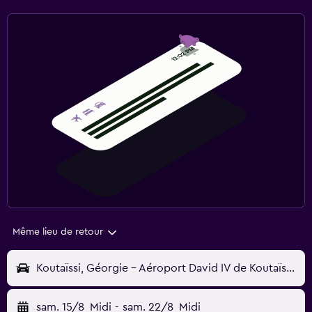
Même lieu de retour
Koutaïssi, Géorgie - Aéroport David IV de Koutaïssi (KUT)
sam. 15/8
Midi
-
sam. 22/8
Midi