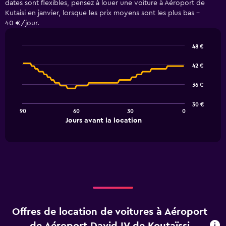
dates sont flexibles, pensez à louer une voiture à Aéroport de
Kutaisi en janvier, lorsque les prix moyens sont les plus bas -
40 €/jour.
48 €
Line
Chart
graphic.
chart
42 €
with
91
36 €
data
points.
30 €
90
60
30
0
The
End
Jours avant la location
chart
of
interactive
has
chart
1
X
axis
displaying
Jours
avant
la
Offres de location de voitures à Aéroport
location.
Range: