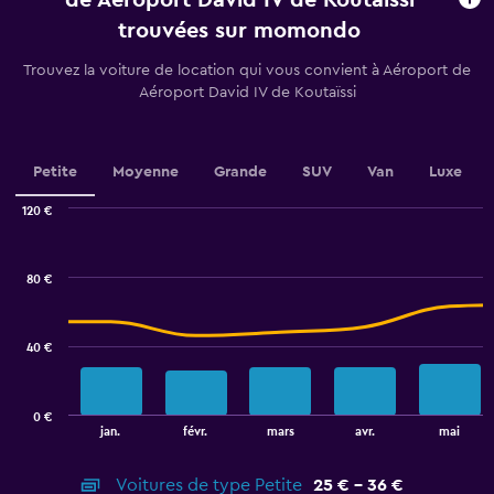
de Aéroport David IV de Koutaïssi
91
trouvées sur momondo
categories.
The
Trouvez la voiture de location qui vous convient à Aéroport de
chart
Aéroport David IV de Koutaïssi
has
1
Y
axis
Petite
Moyenne
Grande
SUV
Van
Luxe
displaying
values.
120 €
Range:
Combination
Chart
30
graphic.
chart
to
with
80 €
48.
2
data
series.
40 €
The
chart
has
0 €
1
End
jan.
févr.
mars
avr.
mai
of
X
interactive
axis
chart
Voitures de type Petite
25 € - 36 €
displaying