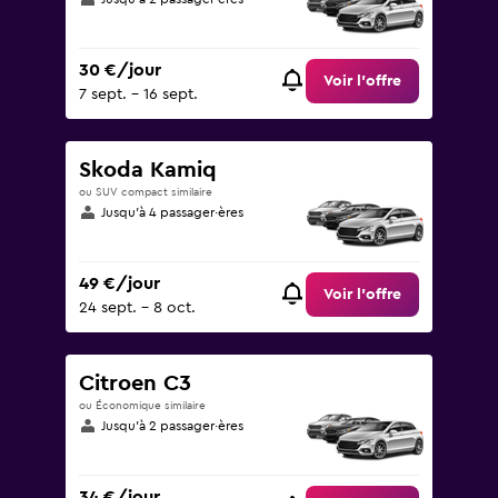
30 €/jour
Voir l’offre
7 sept. - 16 sept.
Skoda Kamiq
ou SUV compact similaire
Jusqu’à 4 passager·ères
49 €/jour
Voir l’offre
24 sept. - 8 oct.
Citroen C3
ou Économique similaire
Jusqu’à 2 passager·ères
34 €/jour