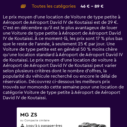
categories.
Toutes les catégories
46 € - 89 €
Range:
14
Le prix moyen d’une location de Voiture de type petite à
categories.
Aéroport de Aéroport David IV de Koutaïssi est de 29 €.
The
C’est en décembre qu'il est le plus avantageux de louer
chart
une Voiture de type petite à Aéroport de Aéroport David
has
IV de Koutaïssi. À ce moment-là, les prix sont 17 % plus bas
1
que le reste de l’année, à seulement 25 € par jour. Une
Y
Voiture de type petite est en général 50 % moins chère
axis
qu'une location standard à Aéroport de Aéroport David IV
displaying
de Koutaïssi. Le prix moyen d’une location de voiture à
values.
Aéroport de Aéroport David IV de Koutaïssi peut varier
Range:
selon plusieurs critères dont le nombre d’offres, la
0
popularité du véhicule recherché ou encore le délai de
to
réservation. Découvrez ci-dessous les meilleurs prix
120.
trouvés sur momondo cette semaine pour une location de
catégorie Voiture de type petite à Aéroport de Aéroport
David IV de Koutaïssi.
MG ZS
ou Compacte similaire
Jusqu’à 4 passager·ères