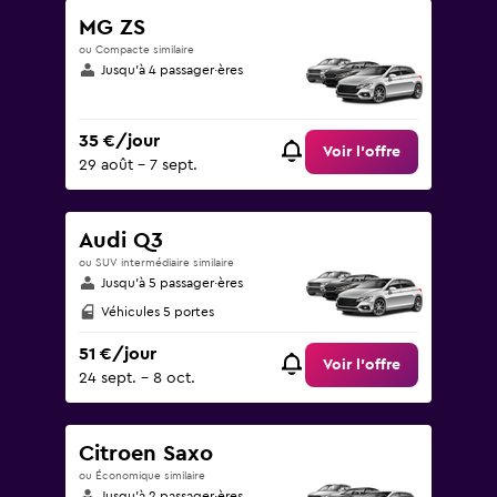
MG ZS
ou Compacte similaire
Jusqu’à 4 passager·ères
35 €/jour
Voir l’offre
29 août - 7 sept.
Audi Q3
ou SUV intermédiaire similaire
Jusqu’à 5 passager·ères
Véhicules 5 portes
51 €/jour
Voir l’offre
24 sept. - 8 oct.
Citroen Saxo
ou Économique similaire
Jusqu’à 2 passager·ères