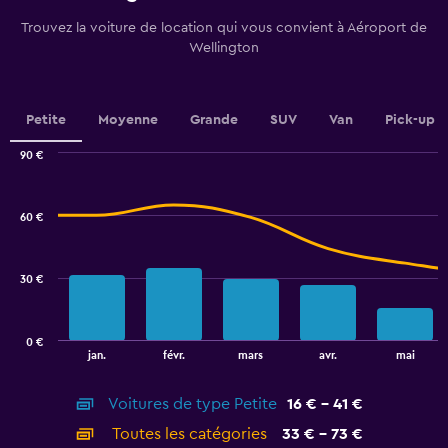
91
categories.
Trouvez la voiture de location qui vous convient à Aéroport de
The
Wellington
chart
has
1
Y
Petite
Moyenne
Grande
SUV
Van
Pick-up
axis
displaying
90 €
values.
Combination
Chart
graphic.
chart
Range:
with
20
60 €
2
to
data
26.
series.
30 €
The
chart
has
0 €
1
End
jan.
févr.
mars
avr.
mai
of
X
interactive
axis
chart
Voitures de type Petite
16 € - 41 €
displaying
categories.
Toutes les catégories
33 € - 73 €
Range: