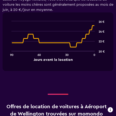
voiture les moins chères sont généralement proposées au mois de
juin, à 20 €/jour en moyenne.
26 €
Line
Chart
graphic.
chart
24 €
with
91
22 €
data
points.
20 €
90
60
30
0
The
End
Jours avant la location
chart
of
interactive
has
chart
1
X
axis
displaying
Jours
avant
la
Offres de location de voitures à Aéroport
location.
Range:
de Wellington trouvées sur momondo