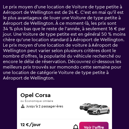
14
Le prix moyen d’une location de Voiture de type petite à
categories.
Aéroport de Wellington est de 24 €. C’est en mai qu'il est
The
le plus avantageux de louer une Voiture de type petite à
chart
Aéroport de Wellington. À ce moment-là, les prix sont
has
34 % plus bas que le reste de l’année, à seulement 16 € par
1
jour. Une Voiture de type petite est en général 50 % moins
Y
chère qu'une location standard à Aéroport de Wellington.
axis
Le prix moyen d’une location de voiture à Aéroport de
displaying
Wellington peut varier selon plusieurs critères dont le
values.
nombre d’offres, la popularité du véhicule recherché ou
Range:
encore le délai de réservation. Découvrez ci-dessous les
0
meilleurs prix trouvés sur momondo cette semaine pour
to
une location de catégorie Voiture de type petite à
90.
Aéroport de Wellington.
Opel Corsa
ou Économique similaire
Jusqu’à 2 passager·ères
12 €/jour
Voir l’offre