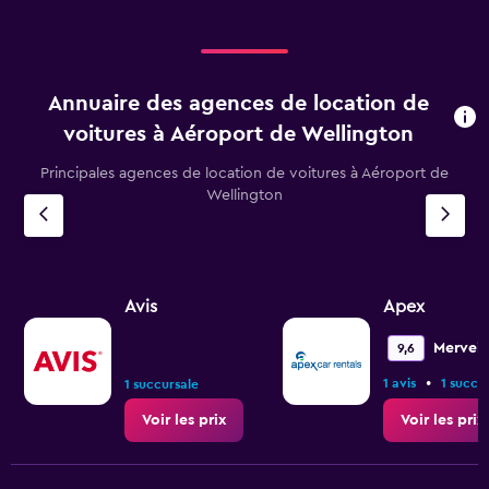
Annuaire des agences de location de
voitures à Aéroport de Wellington
Principales agences de location de voitures à Aéroport de
Wellington
Avis
Apex
Merveil
9,6
•
1 avis
1 succu
1 succursale
Voir les prix
Voir les prix