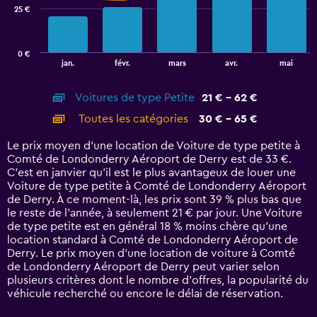
25 €
The
chart
has
0 €
1
End
jan.
févr.
mars
avr.
mai
of
X
interactive
axis
chart
Voitures de type Petite
21 € - 62 €
displaying
categories.
Toutes les catégories
30 € - 65 €
Range:
14
Le prix moyen d’une location de Voiture de type petite à
categories.
Comté de Londonderry Aéroport de Derry est de 33 €.
The
C’est en janvier qu'il est le plus avantageux de louer une
chart
Voiture de type petite à Comté de Londonderry Aéroport
has
de Derry. À ce moment-là, les prix sont 39 % plus bas que
1
le reste de l’année, à seulement 21 € par jour. Une Voiture
Y
de type petite est en général 18 % moins chère qu'une
axis
location standard à Comté de Londonderry Aéroport de
displaying
Derry. Le prix moyen d’une location de voiture à Comté
values.
de Londonderry Aéroport de Derry peut varier selon
Range:
plusieurs critères dont le nombre d’offres, la popularité du
0
véhicule recherché ou encore le délai de réservation.
to
75.