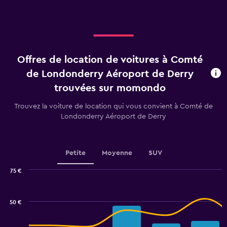
X
axis
displaying
Jours
avant
la
Offres de location de voitures à Comté
location.
Range:
de Londonderry Aéroport de Derry
91
trouvées sur momondo
categories.
The
Trouvez la voiture de location qui vous convient à Comté de
chart
Londonderry Aéroport de Derry
has
1
Y
axis
Petite
Moyenne
SUV
displaying
values.
75 €
Range:
Combination
Chart
16
graphic.
chart
to
with
50 €
40.
2
data
series.