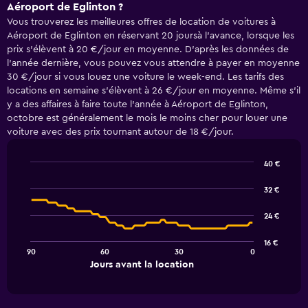
Aéroport de Eglinton ?
Vous trouverez les meilleures offres de location de voitures à
Aéroport de Eglinton en réservant 20 joursà l'avance, lorsque les
prix s'élèvent à 20 €/jour en moyenne. D'après les données de
l'année dernière, vous pouvez vous attendre à payer en moyenne
30 €/jour si vous louez une voiture le week-end. Les tarifs des
locations en semaine s'élèvent à 26 €/jour en moyenne. Même s'il
y a des affaires à faire toute l'année à Aéroport de Eglinton,
octobre est généralement le mois le moins cher pour louer une
voiture avec des prix tournant autour de 18 €/jour.
40 €
Line
Chart
graphic.
chart
32 €
with
91
24 €
data
points.
16 €
90
60
30
0
The
End
Jours avant la location
chart
of
interactive
has
chart
1