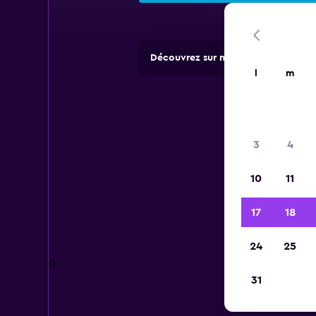
Découvrez sur momondo des offres 
l
m
3
4
10
11
17
18
24
25
0
31