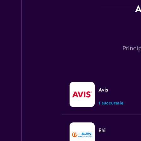
A
Princi
Avis
1 succursale
Ehi