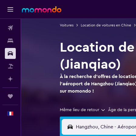
Voitures
Location de voitures en Chine
Vols
Hébergements
Location de
Voitures
(Jianqiao)
Vol+Hôtel
À la recherche d'offres de locatio
Planifier avec l’IA
l'aéroport de Hangzhou (Jianqiao) 
sur momondo !
Trips
Même lieu de retour
Âge de la per
Français