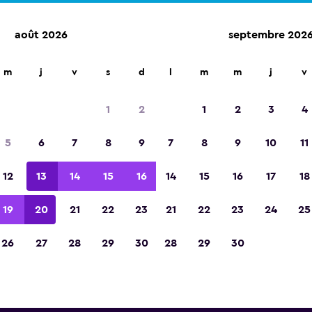
août 2026
septembre 202
d'agences de location dans plus de 70 000 endroits.
m
j
v
s
d
l
m
m
j
v
1
2
1
2
3
4
Élue meilleure application de voyage d'Eur
5
6
7
8
9
7
8
9
10
11
2023
12
13
14
15
16
14
15
16
17
18
19
20
21
22
23
21
22
23
24
25
26
27
28
29
30
28
29
30