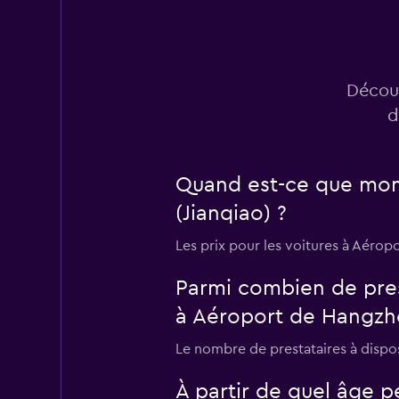
Découv
d
Quand est-ce que momo
(Jianqiao) ?
Les prix pour les voitures à Aérop
Parmi combien de pres
à Aéroport de Hangzho
Le nombre de prestataires à dispos
À partir de quel âge p