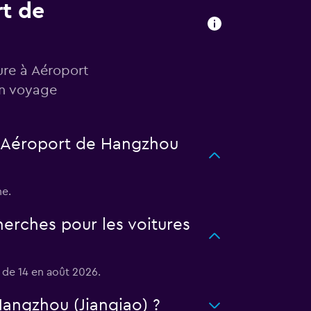
rt de
ure à Aéroport
in voyage
à Aéroport de Hangzhou
ne.
erches pour les voitures
 de 14 en août 2026.
Hangzhou (Jianqiao) ?