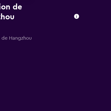
ion de
zhou
rt de Hangzhou