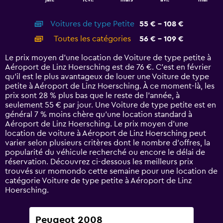
of
X
interactive
axis
chart
Voitures de type Petite
55 € - 108 €
displaying
categories.
Toutes les catégories
56 € - 109 €
Range:
14
Le prix moyen d’une location de Voiture de type petite à
categories.
Aéroport de Linz Hoersching est de 76 €. C’est en février
The
qu'il est le plus avantageux de louer une Voiture de type
chart
petite à Aéroport de Linz Hoersching. À ce moment-là, les
has
prix sont 28 % plus bas que le reste de l’année, à
1
seulement 55 € par jour. Une Voiture de type petite est en
Y
général 7 % moins chère qu'une location standard à
axis
Aéroport de Linz Hoersching. Le prix moyen d’une
displaying
location de voiture à Aéroport de Linz Hoersching peut
values.
varier selon plusieurs critères dont le nombre d’offres, la
Range:
popularité du véhicule recherché ou encore le délai de
0
réservation. Découvrez ci-dessous les meilleurs prix
to
trouvés sur momondo cette semaine pour une location de
120.
catégorie Voiture de type petite à Aéroport de Linz
Hoersching.
Peugeot 2008