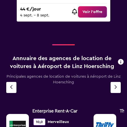
44 €/jour
Voir l’offre
4 sept. - 8 sept.
Annuaire des agences de location de
voitures à Aéroport de Linz Hoersching
Principales agences de location de voitures à Aéroport de Linz
Hoersching
Enterprise Rent-A-Car
Thr
Merveilleux
10,0