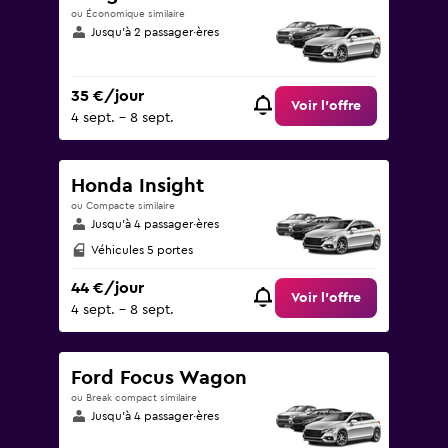
ou Économique similaire
Jusqu’à 2 passager·ères
35 €/jour
Voir l’offre
4 sept. - 8 sept.
Honda Insight
ou Compacte similaire
Jusqu’à 4 passager·ères
Véhicules 5 portes
44 €/jour
Voir l’offre
4 sept. - 8 sept.
Ford Focus Wagon
ou Break compact similaire
Jusqu’à 4 passager·ères