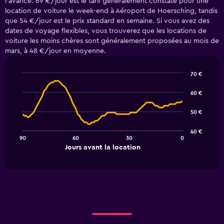
l'avance. 69 €/jour est le tarif généralement constaté pour une
location de voiture le week-end à Aéroport de Hoersching, tandis
que 54 €/jour est le prix standard en semaine. Si vous avez des
dates de voyage flexibles, vous trouverez que les locations de
voiture les moins chères sont généralement proposées au mois de
mars, à 48 €/jour en moyenne.
70 €
Line
Chart
graphic.
chart
60 €
with
91
50 €
data
points.
40 €
90
60
30
0
The
End
Jours avant la location
chart
of
interactive
has
chart
1
X
axis
displaying
Jours
avant