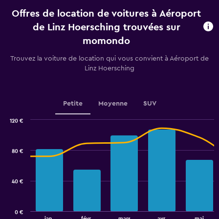
la
Offres de location de voitures à Aéroport
location.
Range:
de Linz Hoersching trouvées sur
91
momondo
categories.
The
Trouvez la voiture de location qui vous convient à Aéroport de
chart
Linz Hoersching
has
1
Y
axis
Petite
Moyenne
SUV
displaying
values.
120 €
Range:
Combination
Chart
40
graphic.
chart
to
with
80 €
70.
2
data
series.
40 €
The
chart
has
0 €
1
End
jan.
févr.
mars
avr.
mai