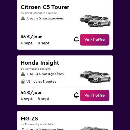
Citroen C5 Tourer
ou Break standard similaire
Jusqu’à 5 passager·ères
86 €/jour
Voir l’offre
4 sept. - 8 sept.
Honda Insight
ou Compacte similaire
Jusqu’à 4 passager·ères
Véhicules 5 portes
44 €/jour
Voir l’offre
4 sept. - 8 sept.
MG ZS
ou Économique similaire
Jusqu’à 2 passager·ères