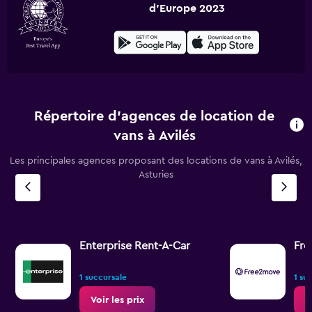
d'Europe 2023
Répertoire d’agences de location de
vans à Avilés
Les principales agences proposant des locations de vans à Avilés,
Asturies
Enterprise Rent-A-Car
Fr
1 succursale
1 su
Voir les prix
V