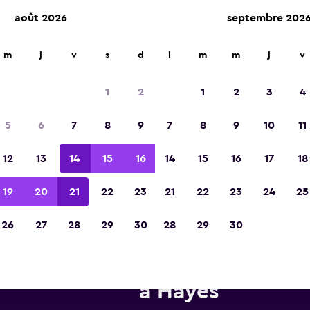
août 2026
septembre 202
m
j
v
s
d
l
m
m
j
v
Élue meilleure application de voyage d'Eur
2023
1
2
1
2
3
4
5
6
7
8
9
7
8
9
10
11
12
13
14
15
16
14
15
16
17
18
19
20
21
22
23
21
22
23
24
25
26
27
28
29
30
28
29
30
ertoire d’agences de location
à Hayes