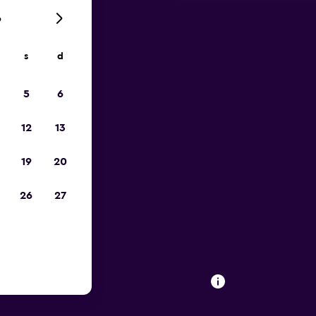
6
s
d
ope
5
6
12
13
19
20
26
27
 de vans