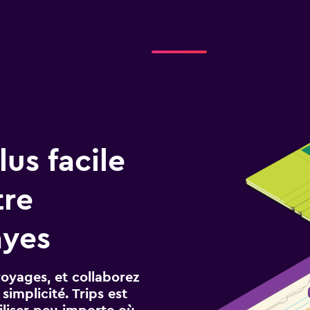
us facile
tre
ayes
voyages, et collaborez
implicité. Trips est