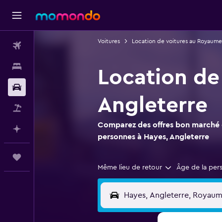
Voitures
Location de voitures au Royaume
Vols
Hébergements
Location de
Voitures
Angleterre
Vol+Hôtel
Comparez des offres bon marché d
Planifier avec l’IA
personnes à Hayes, Angleterre
Trips
Même lieu de retour
Âge de la per