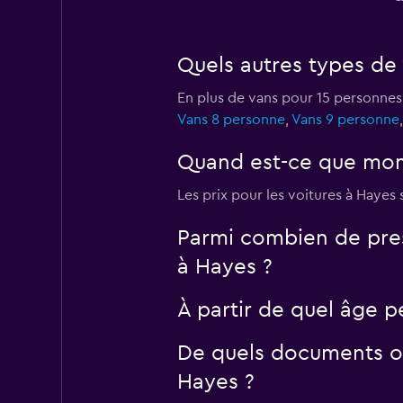
Budget
Quels autres types de 
1 succursale
En plus de vans pour 15 personnes
Vans 8 personne
,
Vans 9 personne
Ace Rental Cars
Quand est-ce que momo
1 succursale
Les prix pour les voitures à Hayes
Parmi combien de pres
à Hayes ?
À partir de quel âge p
De quels documents ou
Hayes ?