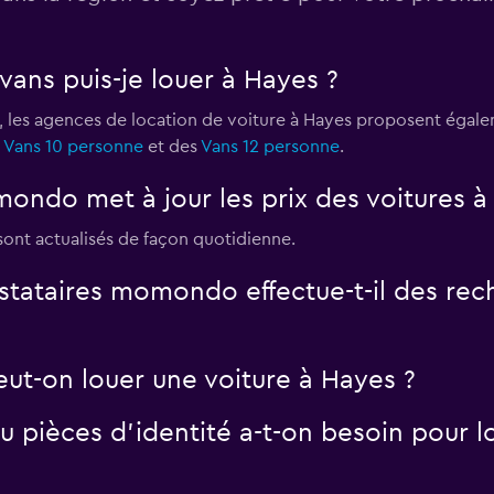
Voir les prix
vans puis-je louer à Hayes ?
, les agences de location de voiture à Hayes proposent égal
,
Vans 10 personne
et des
Vans 12 personne
.
Voir les prix
ndo met à jour les prix des voitures à
 sont actualisés de façon quotidienne.
tataires momondo effectue-t-il des rech
eut-on louer une voiture à Hayes ?
 pièces d'identité a-t-on besoin pour lo