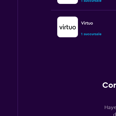
1 succursale
Virtuo
1 succursale
Qdrive Performan
1 succursale
Con
U-Save
1 succursale
Haye
d