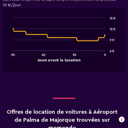
10 €/jour.
15 €
Line
Chart
graphic.
chart
12 €
with
91
9 €
data
points.
6 €
90
60
30
0
The
End
Jours avant la location
chart
of
interactive
has
chart
1
X
axis
displaying
Jours
avant
la
Offres de location de voitures à Aéroport
location.
Range:
de Palma de Majorque trouvées sur
91