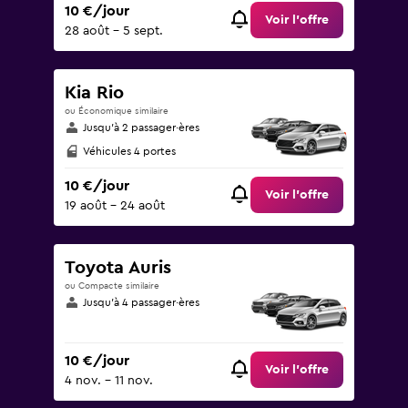
10 €/jour
Voir l’offre
28 août - 5 sept.
Kia Rio
ou Économique similaire
Jusqu’à 2 passager·ères
Véhicules 4 portes
10 €/jour
Voir l’offre
19 août - 24 août
Toyota Auris
ou Compacte similaire
Jusqu’à 4 passager·ères
10 €/jour
Voir l’offre
4 nov. - 11 nov.