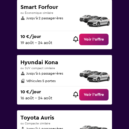
Smart Forfour
ou Économique similaire
Jusqu’à 2 passager·ères
10 €/jour
Voir l’offre
19 août - 24 août
Hyundai Kona
ou SUV compact similaire
Jusqu’à 4 passager·ères
Véhicules 5 portes
10 €/jour
Voir l’offre
16 août - 24 août
Toyota Auris
ou Compacte similaire
Jusqu’à 4 passager·ères