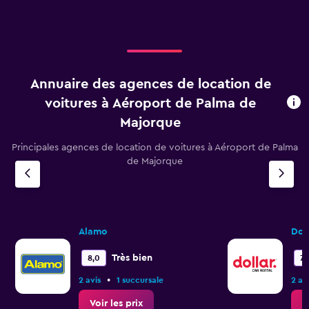
Annuaire des agences de location de
voitures à Aéroport de Palma de
Majorque
Principales agences de location de voitures à Aéroport de Palma
de Majorque
Alamo
Dol
Très bien
8,0
7,
•
2 avis
1 succursale
2 av
Voir les prix
V