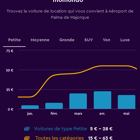
momondo
categories.
The
Trouvez la voiture de location qui vous convient à Aéroport de
chart
Palma de Majorque
has
1
Y
axis
Petite
Moyenne
Grande
SUV
Van
Luxe
displaying
values.
75 €
Range:
Combination
Chart
6
graphic.
chart
to
with
50 €
15.
2
data
series.
25 €
The
chart
has
0 €
1
End
jan.
févr.
mars
avr.
mai
of
X
interactive
axis
chart
Voitures de type Petite
5 € - 28 €
displaying
categories.
Toutes les catégories
15 € - 63 €