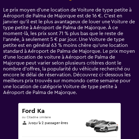
Range:
14
Le prix moyen d’une location de Voiture de type petite à
categories.
Aéroport de Palma de Majorque est de 16 €. C’est en
The
janvier qu'il est le plus avantageux de louer une Voiture de
chart
type petite à Aéroport de Palma de Majorque. À ce
has
moment-là, les prix sont 71 % plus bas que le reste de
1
l’année, à seulement 5 € par jour. Une Voiture de type
Y
petite est en général 63 % moins chère qu'une location
axis
standard à Aéroport de Palma de Majorque. Le prix moyen
displaying
d’une location de voiture à Aéroport de Palma de
values.
Majorque peut varier selon plusieurs critères dont le
Range:
nombre d’offres, la popularité du véhicule recherché ou
0
encore le délai de réservation. Découvrez ci-dessous les
to
meilleurs prix trouvés sur momondo cette semaine pour
75.
une location de catégorie Voiture de type petite à
Aéroport de Palma de Majorque.
Ford Ka
ou Citadine similaire
Jusqu’à 2 passager·ères