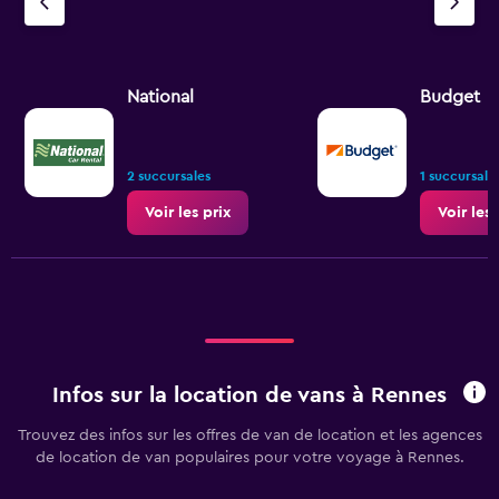
displaying
values.
Range:
0
National
Budget
to
3.6.
2 succursales
1 succursale
Voir les prix
Voir les 
Infos sur la location de vans à Rennes
Trouvez des infos sur les offres de van de location et les agences
de location de van populaires pour votre voyage à Rennes.