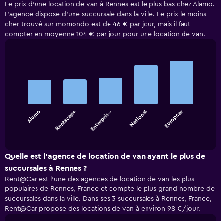
Le prix d’une location de van à Rennes est le plus bas chez Alamo.
L’agence dispose d’une succursale dans la ville. Le prix le moins
cher trouvé sur momondo est de 46 € par jour, mais il faut
compter en moyenne 104 € par jour pour une location de van.
Bar
Chart
graphic.
chart
with
5
bars.
Europcar
Alamo
Rentscape
Enterpris…
National
The
chart
End
of
has
interactive
1
chart
X
Quelle est l’agence de location de van ayant le plus de
axis
succursales à Rennes ?
displaying
Rent@Car est l’une des agences de location de van les plus
categories.
populaires de Rennes, France et compte le plus grand nombre de
Range:
succursales dans la ville. Dans ses 3 succursales à Rennes, France,
5
Rent@Car propose des locations de van à environ 98 €/jour.
categories.
The