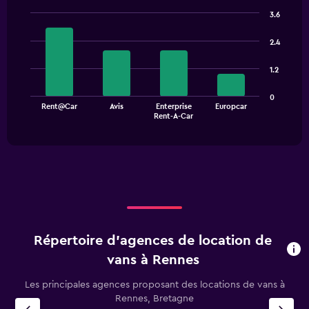
chart
3.6
has
Bar
Chart
1
graphic.
chart
2.4
with
Y
4
axis
1.2
bars.
displaying
values.
The
0
Range:
Rent@Car
Avis
Enterprise
Europcar
chart
End
0
Rent-A-Car
of
has
to
interactive
1
chart
90.
X
axis
displaying
categories.
Range:
4
categories.
Répertoire d’agences de location de
The
chart
vans à Rennes
has
1
Les principales agences proposant des locations de vans à
Y
Rennes, Bretagne
axis