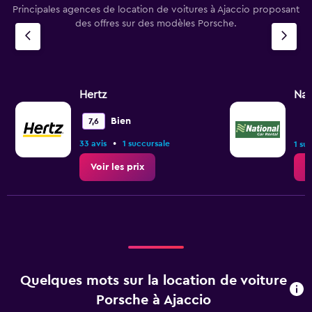
Principales agences de location de voitures à Ajaccio proposant
des offres sur des modèles Porsche.
Hertz
Nat
Bien
7,6
•
33 avis
1 succursale
1 su
Voir les prix
V
Quelques mots sur la location de voiture
Porsche à Ajaccio