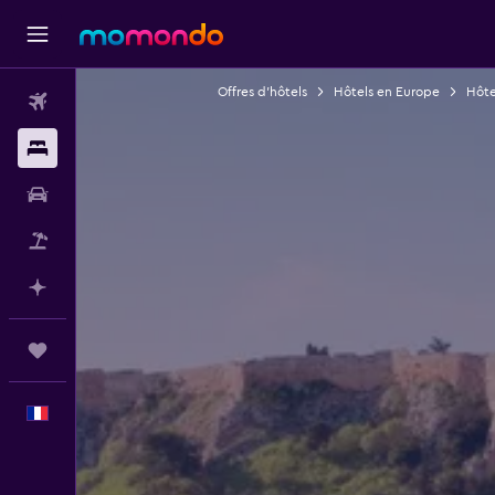
Offres d’hôtels
Hôtels en Europe
Hôte
Vols
Hébergements
Voitures
Vol+Hôtel
Planifier avec l’IA
Trips
Français