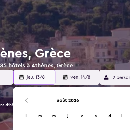
hènes, Grèce
385 hôtels à Athènes, Grèce
jeu. 13/8
-
ven. 14/8
2 perso
août 2026
s d'hôtels et d'hébergements.
l
m
m
j
v
s
d
l