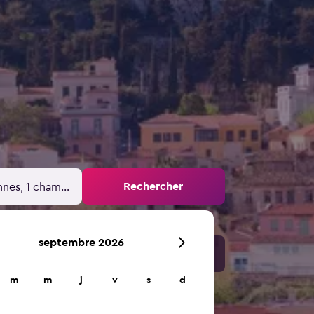
Rechercher
nnes, 1 chambre
septembre 2026
m
m
j
v
s
d