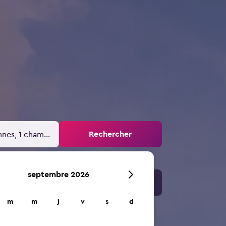
Rechercher
nnes, 1 chambre
septembre 2026
m
m
j
v
s
d