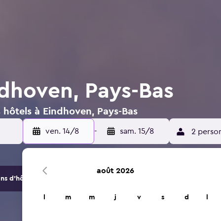
ndhoven, Pays-Bas
 hôtels à Eindhoven, Pays-Bas
ven. 14/8
-
sam. 15/8
2 perso
août 2026
s d'hôtels et d'hébergements.
l
m
m
j
v
s
d
l