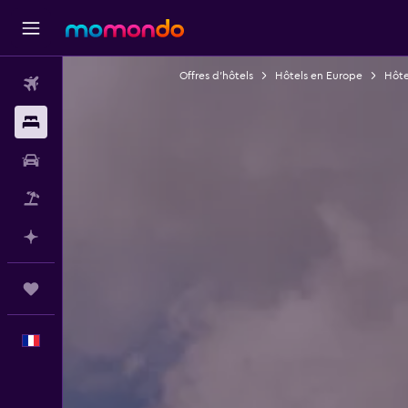
Offres d’hôtels
Hôtels en Europe
Hôte
Vols
Hébergements
Voitures
Vol+Hôtel
Planifier avec l’IA
Trips
Français