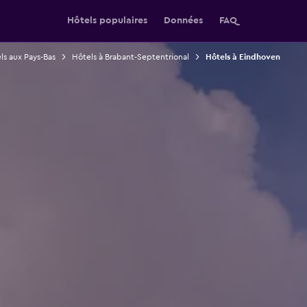
Hôtels populaires
Données
FAQ
ls aux Pays-Bas
Hôtels à Brabant-Septentrional
Hôtels à Eindhoven