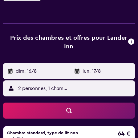
connexion Wi-Fi gratuite. Cet établissement non-fumeurs
se trouve à 1,1 km de: Ladies Market. Vous séjournerez à
respectivement 3,3 km et 3,4 km de ces lieux d’intérêt:
Métro (MRT) Jordan et Parc de Kowloon. L'aéroport le plus
proche (Aéroport international de Hong Kong) est à 30
Prix des chambres et offres pour Lander
km.
Inn
dim. 16/8
-
lun. 17/8
2 personnes, 1 chambre
64 €
Chambre standard, type de lit non