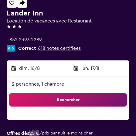
Lander Inn
Location de vacances avec Restaurant
3 étoiles
+852 2393 2289
Correct
618 notes certifiées
6,6
dim. 16/8
-
lun. 17/8
2 personnes, 1 chambre
Rechercher
Offres dès
25 €
/
prix par nuit le moins cher