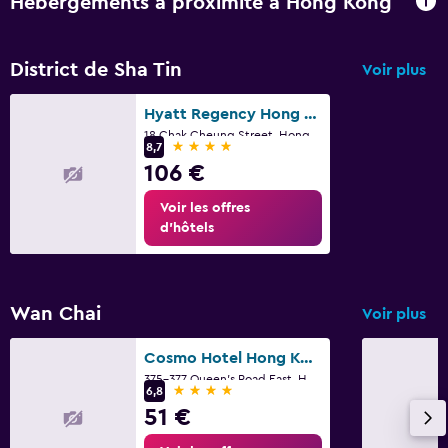
Hébergements à proximité à Hong Kong
District de Sha Tin
Voir plus
Hyatt Regency Hong Kong Sha Tin
18 Chak Cheung Street, Hong Kong
4 étoiles
8,7
106 €
Voir les offres
d’hôtels
Wan Chai
Voir plus
Cosmo Hotel Hong Kong
375-377 Queen's Road East, Hong Kong
4 étoiles
6,8
51 €