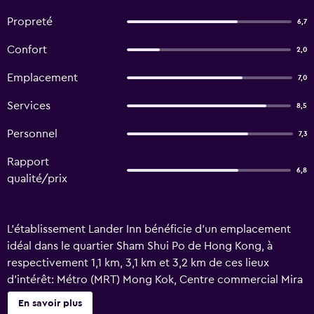
Propreté
6,7
Confort
2,0
Emplacement
7,0
Services
8,5
Personnel
7,3
Rapport
6,8
qualité/prix
L’établissement Lander Inn bénéficie d’un emplacement
idéal dans le quartier Sham Shui Po de Hong Kong, à
respectivement 1,1 km, 3,1 km et 3,2 km de ces lieux
d’intérêt: Métro (MRT) Mong Kok, Centre commercial Mira
Place 1 et Centre commercial Mira Place 2. Cet hôtel 3
En savoir plus
étoiles propose une réception ouverte 24h/24 et une