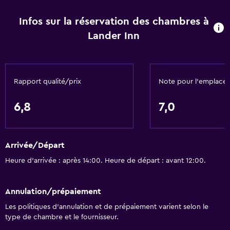
Climatisé
Infos sur la réservation des chambres à
Lander Inn
Accessibilité et aménagements
Non-fumeur
Ascenseur
Rapport qualité/prix
Note pour l’emplace
Zone fumeurs
6,8
7,0
Laverie
Laverie
Arrivée/Départ
Blanchisserie
Heure d’arrivée : après 14:00. Heure de départ : avant 12:00.
Restaurants
Annulation/prépaiement
Restaurant
Les politiques d’annulation et de prépaiement varient selon le
Mini-bar
type de chambre et le fournisseur.