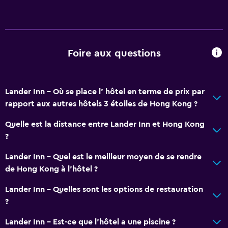
Hygiène et sécurité
Coffre-fort
Ménage quotidien
Foire aux questions
Général
Espace de stockage
Lander Inn - Où se place l’ hôtel en terme de prix par
rapport aux autres hôtels 3 étoiles de Hong Kong ?
Quelle est la distance entre Lander Inn et Hong Kong
?
Lander Inn - Quel est le meilleur moyen de se rendre
de Hong Kong à l’hôtel ?
Lander Inn - Quelles sont les options de restauration
?
Lander Inn - Est-ce que l’hôtel a une piscine ?