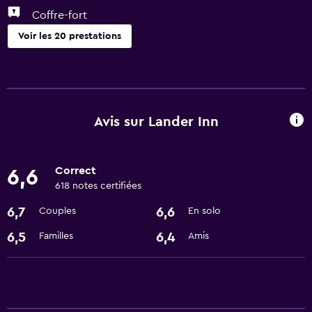
Coffre-fort
Voir les 20 prestations
Services et commodités
Centre d'affaires
Coffre
Avis sur Lander Inn
Bureau de change
Salles de réunion/banquet
Correct
6,6
Réception 24h/24
618 notes certifiées
6,7
6,6
Couples
En solo
Prestations de base
6,5
6,4
Familles
Amis
WiFi gratuit
Alarmes incendie
Accès WiFi dans toutes les zones
Internet