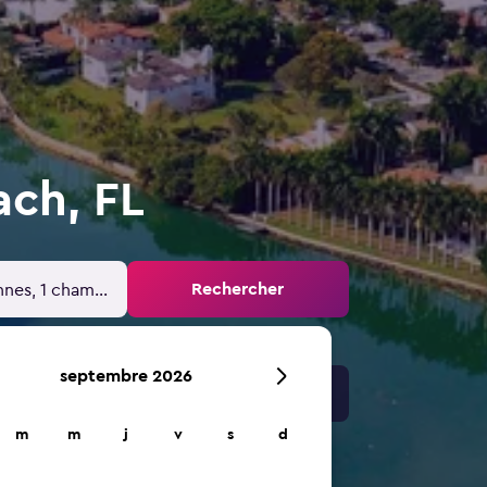
ach, FL
Rechercher
nnes, 1 chambre
septembre 2026
m
m
j
v
s
d