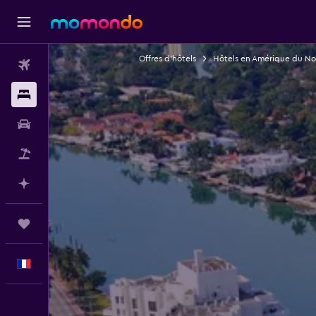
Offres d’hôtels
Hôtels en Amérique du No
Vols
Hébergements
Voitures
Vol+Hôtel
Planifier avec l’IA
Trips
Français