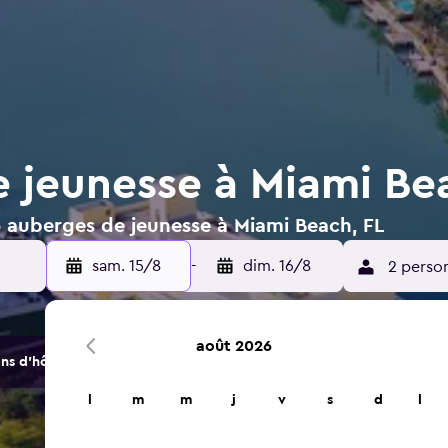
 jeunesse à Miami Be
6 auberges de jeunesse à Miami Beach, FL
sam. 15/8
-
dim. 16/8
2 perso
août 2026
s d'hôtels et d'hébergements.
l
m
m
j
v
s
d
l