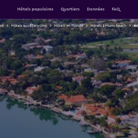
Hôtels populaires
Quartiers
Données
FAQ
rd
Hôtels aux États-Unis
Hôtels en Floride
Hôtels à Miami Beach
Au