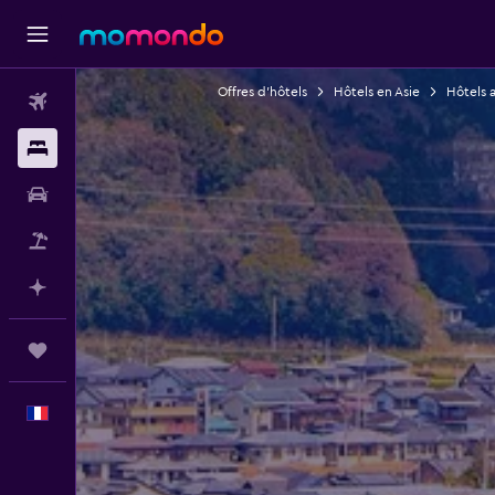
Offres d’hôtels
Hôtels en Asie
Hôtels 
Vols
Hébergements
Voitures
Vol+Hôtel
Planifier avec l’IA
Trips
Français