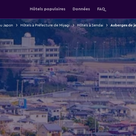
Hôtels populaires
Données
FAQ
au Japon
Hôtels à Préfecture de Miyagi
Hôtels à Sendai
Auberges de j