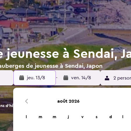
 jeunesse à Sendai, J
 auberges de jeunesse à Sendai, Japon
jeu. 13/8
-
ven. 14/8
2 perso
août 2026
s d'hôtels et d'hébergements.
l
m
m
j
v
s
d
l