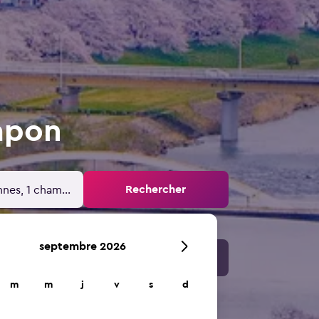
apon
Rechercher
nnes, 1 chambre
septembre 2026
m
m
j
v
s
d