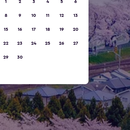
1
2
3
4
5
6
8
9
10
11
12
13
15
16
17
18
19
20
22
23
24
25
26
27
29
30