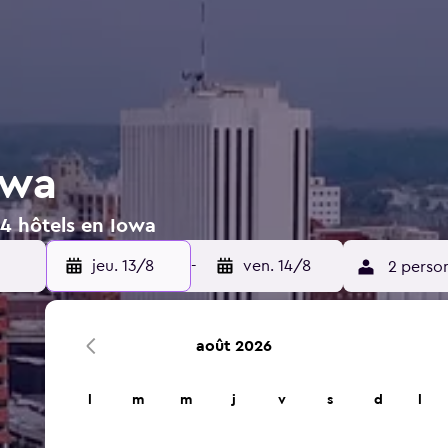
owa
94 hôtels en Iowa
jeu. 13/8
-
ven. 14/8
2 perso
août 2026
l
m
m
j
v
s
d
l