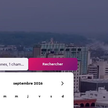
Rechercher
nnes, 1 chambre
septembre 2026
m
m
j
v
s
d