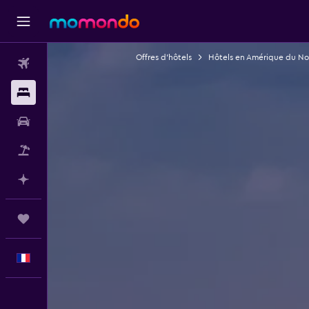
Offres d’hôtels
Hôtels en Amérique du No
Vols
Hébergements
Voitures
Vol+Hôtel
Planifier avec l’IA
Trips
Français