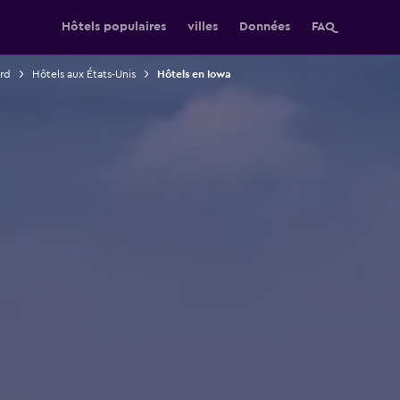
Hôtels populaires
villes
Données
FAQ
rd
Hôtels aux États-Unis
Hôtels en Iowa