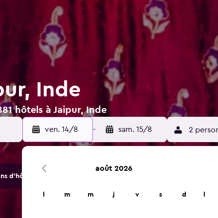
pur, Inde
81 hôtels à Jaipur, Inde
ven. 14/8
-
sam. 15/8
2 perso
août 2026
s d'hôtels et d'hébergements.
l
m
m
j
v
s
d
l