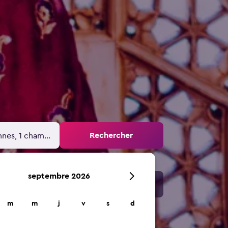
Rechercher
nnes, 1 chambre
septembre 2026
m
m
j
v
s
d