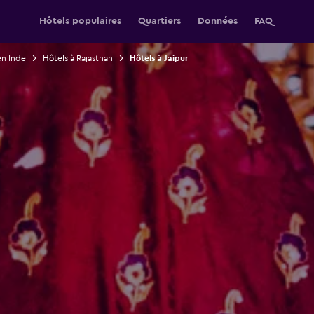
Hôtels populaires
Quartiers
Données
FAQ
en Inde
Hôtels à Rajasthan
Hôtels à Jaipur