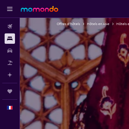
Offres d’hôtels
Hôtels en Asie
Hôtels 
Vols
Hébergements
Voitures
Vol+Hôtel
Planifier avec l’IA
Trips
Français