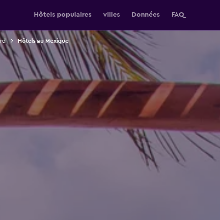
Hôtels populaires
villes
Données
FAQ
rd
Hôtels au Mexique