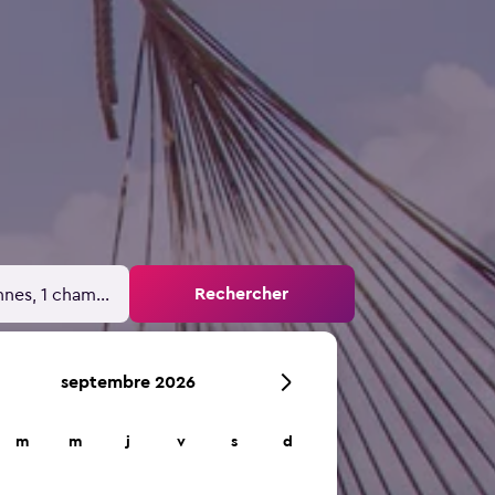
Rechercher
nnes, 1 chambre
septembre 2026
m
m
j
v
s
d