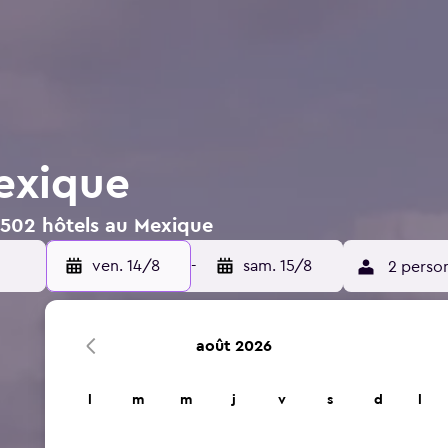
exique
 502 hôtels au Mexique
ven. 14/8
-
sam. 15/8
2 perso
août 2026
l
m
m
j
v
s
d
l