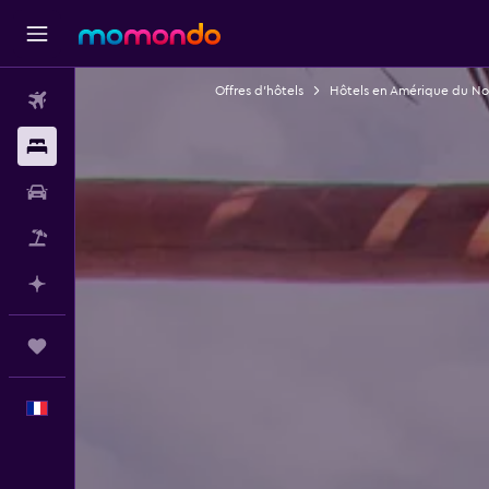
Offres d’hôtels
Hôtels en Amérique du No
Vols
Hébergements
Voitures
Vol+Hôtel
Planifier avec l’IA
Trips
Français