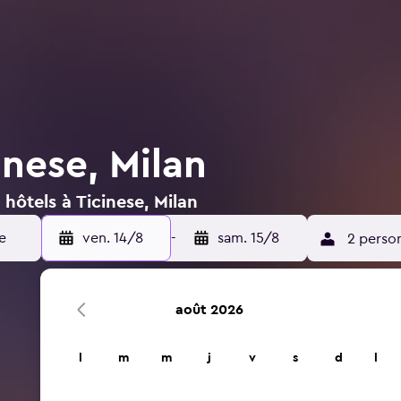
inese, Milan
hôtels à Ticinese, Milan
ven. 14/8
-
sam. 15/8
2 perso
août 2026
l
m
m
j
v
s
d
l