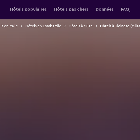
Hôtels populaires
Hôtels pas chers
Données
FAQ
s en Italie
Hôtels en Lombardie
Hôtels à Milan
Hôtels à Ticinese (Mila