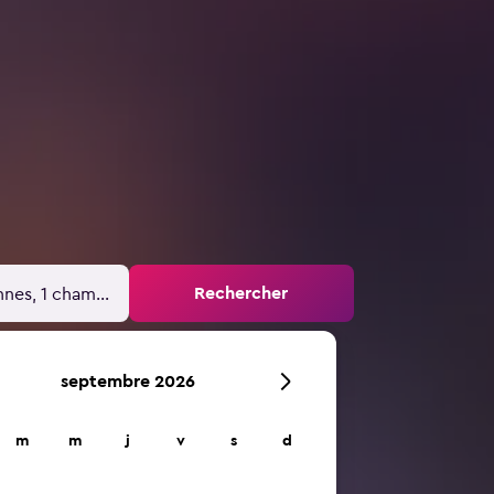
Rechercher
nnes, 1 chambre
septembre 2026
m
m
j
v
s
d