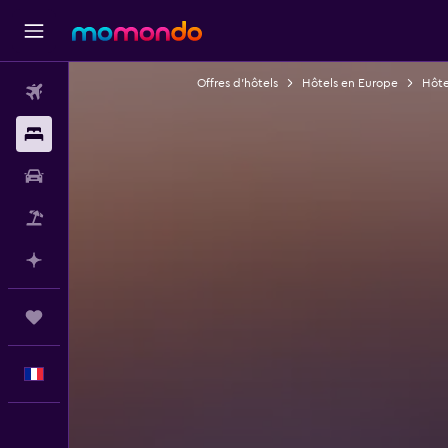
Offres d’hôtels
Hôtels en Europe
Hôtel
Vols
Hébergements
Voitures
Vol+Hôtel
Planifier avec l’IA
Trips
Français