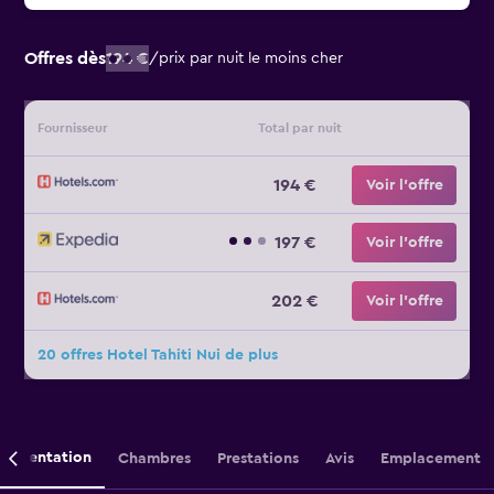
Offres dès
194 €
/
prix par nuit le moins cher
Fournisseur
Total par nuit
194 €
Voir l’offre
197 €
Voir l’offre
202 €
Voir l’offre
20 offres Hotel Tahiti Nui de plus
Présentation
Chambres
Prestations
Avis
Emplacement