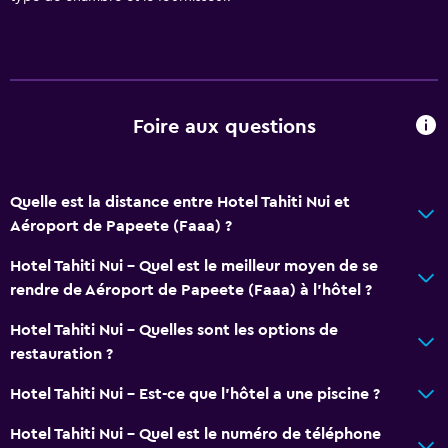
Bouteille d’eau
Cuisine
Bouilloire électrique
Foire aux questions
Ustensiles de cuisine
Coin cuisine
Quelle est la distance entre Hotel Tahiti Nui et
Four
Aéroport de Papeete (Faaa) ?
Plaque de cuisson
Hotel Tahiti Nui - Quel est le meilleur moyen de se
Machine à café/thé
rendre de Aéroport de Papeete (Faaa) à l’hôtel ?
Bouilloire
Hotel Tahiti Nui - Quelles sont les options de
Réfrigérateur
restauration ?
Machine à café
Hotel Tahiti Nui - Est-ce que l’hôtel a une piscine ?
Espace repas
Hotel Tahiti Nui - Quel est le numéro de téléphone