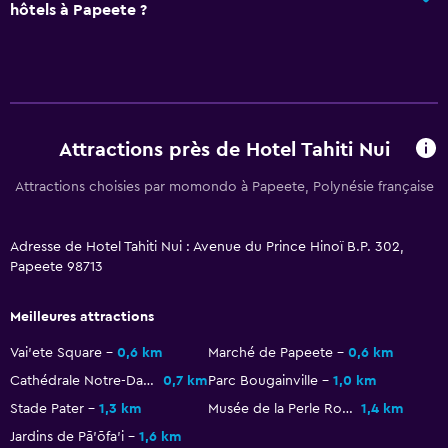
Salle de bain privée
hôtels à Papeete ?
Douche
Salle de bain supplémentaire
Toilettes supplémentaires
Baignoire
Attractions près de Hotel Tahiti Nui
Toilettes
Attractions choisies par momondo à Papeete, Polynésie française
Papier toilette
Douche à l’italienne
Adresse de Hotel Tahiti Nui : Avenue du Prince Hinoï B.P. 302,
Papeete 98713
Général
Hublot
Meilleures attractions
Parquet
Vai'ete Square
0,6 km
Marché de Papeete
0,6 km
Chambres communicantes disponibles
Cathédrale Notre-Dame de Papeete
0,7 km
Parc Bougainville
1,0 km
Espace de stockage
Stade Pater
1,3 km
Musée de la Perle Robert WAN
1,4 km
Jardins de Pā'ōfa'i
1,6 km
Espace salon