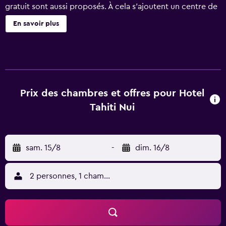
gratuit sont aussi proposés. À cela s'ajoutent un centre de
fitness, un bar / salon et un bar en bord de piscine,
En savoir plus
disponibles sur place. Hotel Tahiti Nui possède 91
chambres comprenant un minibar et une cafetière ou une
bouilloire. Une télévision à écran plasma 51 cm donne
accès aux chaînes par câble. Les salles de bain
comprennent un ensemble douche/baignoire et un
sèche-cheveux. Vous pourrez accéder à Internet
Prix des chambres et offres pour Hotel
gratuitement par le biais d'une connexion câblée. Des
Tahiti Nui
bureaux et un téléphone sont également disponibles. De
plus, les chambres possèdent un fer / une planche à
repasser et des rideaux occultants. Un service de ménage
sam. 15/8
-
dim. 16/8
est fourni tous les jours. Une piscine extérieure et un bain
à remous se trouvent sur place. Les infrastructures de
loisir comprennent également un hammam et un centre
2 personnes, 1 chambre
de fitness. Les activités de loisir répertoriées ci-dessous
sont accessibles directement sur place ou à proximité.
Ces activités peuvent faire l'objet de frais
supplémentaires.