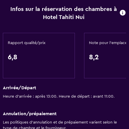
Ascenseur
Infos sur la réservation des chambres à
Accessible par ascenseur
Hotel Tahiti Nui
Étages supérieurs accessibles par ascenseur
Services et commodités
Rapport qualité/prix
Note pour l’emplace
Centre d'affaires
Service de réveil
6,8
8,2
Bureau de change
Hammam
Salles de réunion/banquet
Arrivée/Départ
Service d’excursions
Heure d’arrivée : après 13:00. Heure de départ : avant 11:00.
Accès avec carte-clé
Réception 24h/24
Annulation/prépaiement
Salles de conférence
Les politiques d’annulation et de prépaiement varient selon le
Coffre
type de chambre et le fournisseur.