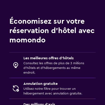
Restaurant
Bar/Salon
Mini-bar
Économisez sur votre
Petit déjeuner en chambre
réservation d’hôtel avec
Table à manger
momondo
Parking et transports
Navette aéroport (payant)
Les meilleures offres d’hôtels
Parking gratuit
Consultez les offres de plus de 3 millions
Parking privé
d’hôtels et d’hébergements au même
endroit.
Service de navette (payant)
Annulation gratuite
Multimédia et divertissement
Utilisez notre filtre pour trouver un
hébergement avec annulation gratuite.
Télévision à écran plat
Télévision par câble ou satellite
Des millions d’avis