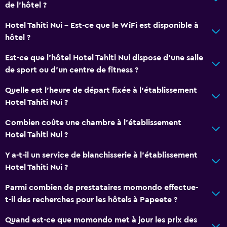
Prestations de base
de l’hôtel ?
Internet
Hotel Tahiti Nui - Est-ce que le WiFi est disponible à
Ventilateur
hôtel ?
Articles de toilette gratuits
Est-ce que l’hôtel Hotel Tahiti Nui dispose d’une salle
Climatisé
de sport ou d’un centre de fitness ?
WiFi gratuit
Quelle est l'heure de départ fixée à l'établissement
Serviettes
Hotel Tahiti Nui ?
Shampooing
Combien coûte une chambre à l'établissement
Gel douche
Hotel Tahiti Nui ?
Poubelles
Y a-t-il un service de blanchisserie à l'établissement
Après-shampooing
Hotel Tahiti Nui ?
Parmi combien de prestataires momondo effectue-
Salle de bain
t-il des recherches pour les hôtels à Papeete ?
Sèche-cheveux
Quand est-ce que momondo met à jour les prix des