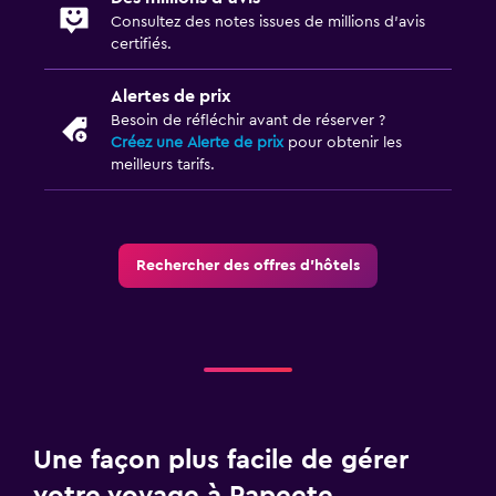
Consultez des notes issues de millions d’avis
Télévision
certifiés.
Terrasse
Alertes de prix
Besoin de réfléchir avant de réserver ?
Mobilier d’extérieur
Créez une Alerte de prix
pour obtenir les
Terrasse/Patio
meilleurs tarifs.
Balcon
Laverie
Rechercher des offres d’hôtels
Laverie
Blanchisserie
Fer et table à repasser
Activités
Une façon plus facile de gérer
Magasin de souvenirs
votre voyage à Papeete