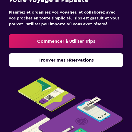
Écotourisme
Accès à la plage
Planifiez et organisez vos voyages, et collaborez avec
vos proches en toute simplicité. Trips est gratuit et vous
pouvez l’utiliser peu importe où vous avez réservé.
Chambre
Prise près du lit
Commencer à utiliser Trips
Armoire ou placard
Trouver mes réservations
Espace de travail
Fax/photocopieuse
Bureau
Hygiène et sécurité
Ménage quotidien
Coffre-fort