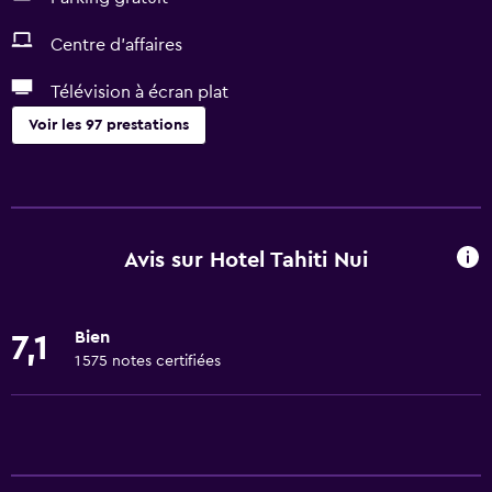
Centre d'affaires
Télévision à écran plat
Voir les 97 prestations
Accessibilité et aménagements
Logement entier accessible en fauteuil roulant
Oreiller hypoallergénique
Avis sur Hotel Tahiti Nui
Non-fumeur
Lavabo bas
Bien
7,1
Oreiller sans plume
1 575 notes certifiées
Zone fumeurs
Accessibilité
Douche accessible