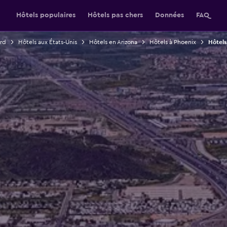
Hôtels populaires
Hôtels pas chers
Données
FAQ
rd
Hôtels aux États-Unis
Hôtels en Arizona
Hôtels à Phoenix
Hôtels