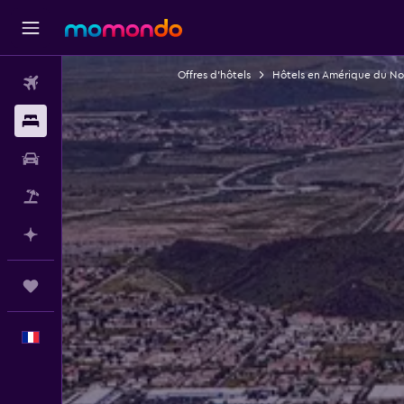
Offres d’hôtels
Hôtels en Amérique du No
Vols
Hébergements
Voitures
Vol+Hôtel
Planifier avec l’IA
Trips
Français