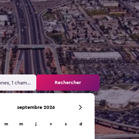
Rechercher
nnes, 1 chambre
septembre 2026
m
m
j
v
s
d