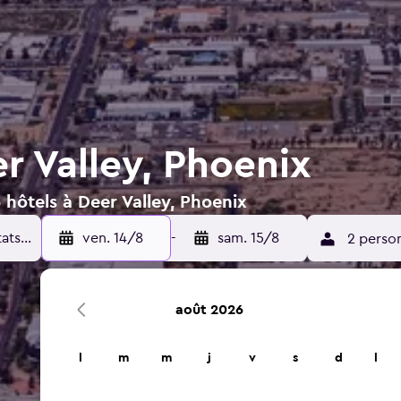
r Valley, Phoenix
 hôtels à Deer Valley, Phoenix
ven. 14/8
-
sam. 15/8
2 perso
août 2026
l
m
m
j
v
s
d
l