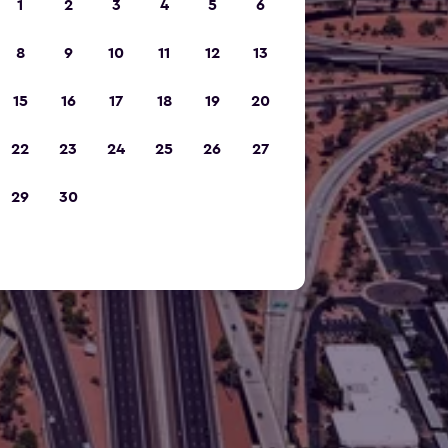
1
2
3
4
5
6
8
9
10
11
12
13
15
16
17
18
19
20
22
23
24
25
26
27
29
30