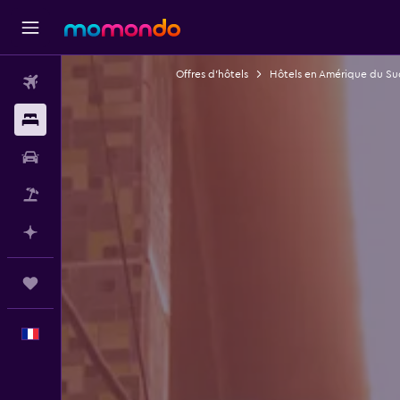
Offres d’hôtels
Hôtels en Amérique du Su
Vols
Hébergements
Voitures
Vol+Hôtel
Planifier avec l’IA
Trips
Français