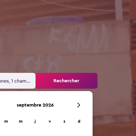
Rechercher
nnes, 1 chambre
septembre 2026
m
m
j
v
s
d