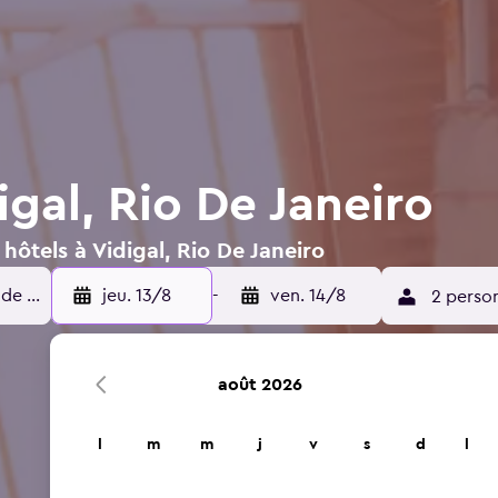
igal, Rio De Janeiro
hôtels à Vidigal, Rio De Janeiro
jeu. 13/8
-
ven. 14/8
2 perso
août 2026
l
m
m
j
v
s
d
l