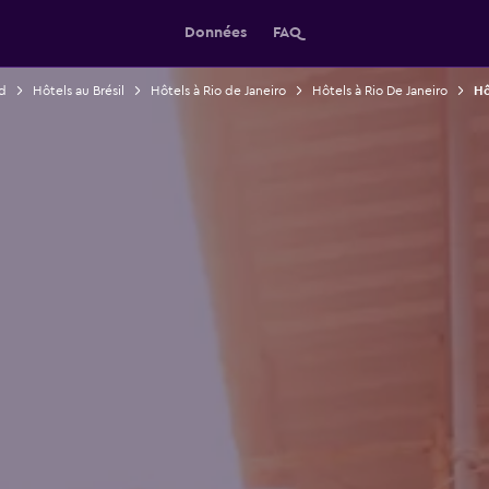
Données
FAQ
d
Hôtels au Brésil
Hôtels à Rio de Janeiro
Hôtels à Rio De Janeiro
Hô