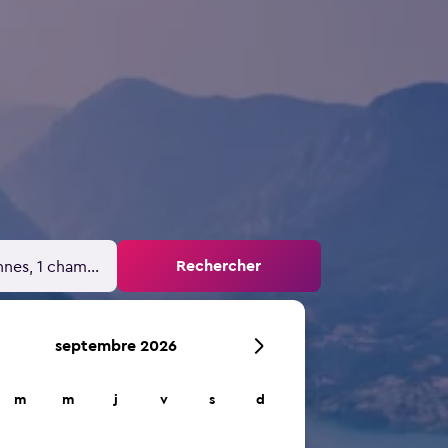
Rechercher
nnes, 1 chambre
septembre 2026
m
m
j
v
s
d