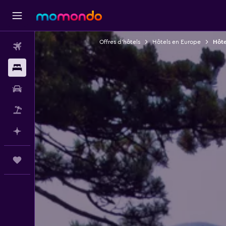
Offres d’hôtels
Hôtels en Europe
Hôte
Vols
Hébergements
Voitures
Vol+Hôtel
Planifier avec l’IA
Trips