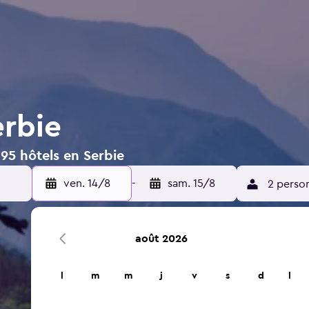
erbie
195 hôtels en Serbie
ven. 14/8
-
sam. 15/8
2 perso
août 2026
l
m
m
j
v
s
d
l